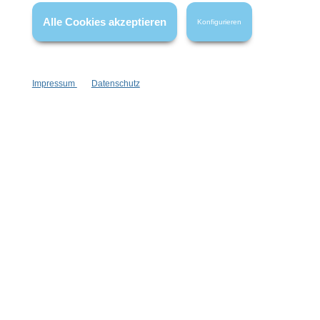
Alle Cookies akzeptieren
FAQ
Konfigurieren
Impressum
Datenschutz
Vertrag widerrufen
* Alle Preise inkl. gesetzl. Mehrwertsteuer zzgl.
Versandkosten
,
wenn nicht anders angegeben.