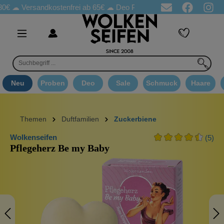
rsandkostenfrei ab 65€
☁ Deo Proben in jeder Bestellung
☁ Go
Neu
Proben
Deo
Sale
Schmuck
Haare
Themen
Duftfamilien
Zuckerbiene
Wolkenseifen
(5)
Pflegeherz Be my Baby