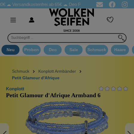
Versandkostenfrei ab 65€
☁ Deo Proben in jeder Bestellung
☁ G
Neu
Proben
Deo
Sale
Schmuck
Haare
Schmuck
Konplott Armbänder
Petit Glamour d'Afrique
Konplott
Petit Glamour d'Afrique Armband 6