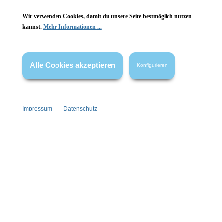
Wir verwenden Cookies, damit du unsere Seite bestmöglich nutzen
kannst.
Mehr Informationen ...
Vertrag widerrufen
* Alle Preise inkl. gesetzl. Mehrwertsteuer zzgl.
Versandkosten
,
wenn nicht anders angegeben.
Alle Cookies akzeptieren
Konfigurieren
Impressum
Datenschutz