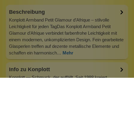
Beschreibung
Konplott Armband Petit Glamour d’Afrique – stilvolle
Leichtigkeit für jeden TagDas Konplott Armband Petit
Glamour d’Afrique verbindet farbenfrohe Leichtigkeit mit
einem modernen, unkomplizierten Design. Fein gearbeitete
Glasperlen treffen auf dezente metallische Elemente und
schaffen ein harmonisch…
Mehr
Info zu Konplott
Konplott — Schmuck, der auffällt. Seit 1988 kreiert
Designerin Miranda Konstantinidou von Luxemburg aus
handgefertigten Modeschmuck, der Farben, Kristalle und
außergewöhnliche Details zu echten Statement-Pieces
vereint. Jedes Stück wird mit Liebe zum Detail gefertigt und
bringt Individualität in je…
Inhaltsstoffe