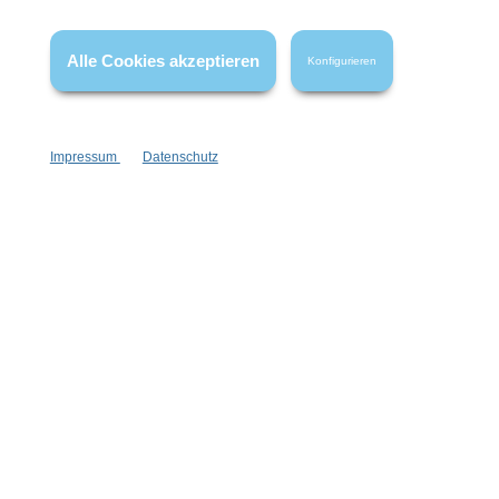
* Alle Preise inkl. gesetzl. Mehrwertsteuer zzgl.
Versandkosten
,
wenn nicht anders angegeben.
Alle Cookies akzeptieren
Konfigurieren
Impressum
Datenschutz