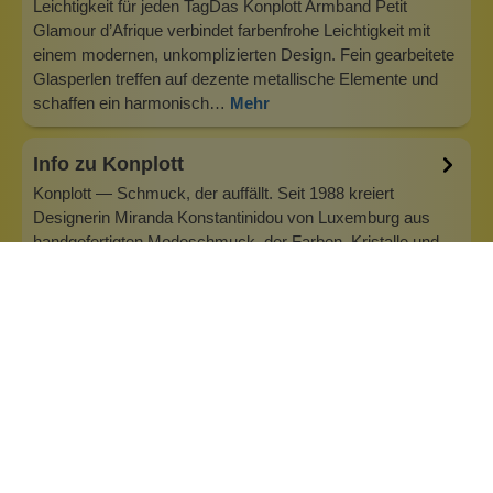
Leichtigkeit für jeden TagDas Konplott Armband Petit
Glamour d’Afrique verbindet farbenfrohe Leichtigkeit mit
einem modernen, unkomplizierten Design. Fein gearbeitete
Glasperlen treffen auf dezente metallische Elemente und
schaffen ein harmonisch…
Mehr
Info zu Konplott
Konplott — Schmuck, der auffällt. Seit 1988 kreiert
Designerin Miranda Konstantinidou von Luxemburg aus
handgefertigten Modeschmuck, der Farben, Kristalle und
außergewöhnliche Details zu echten Statement-Pieces
vereint. Jedes Stück wird mit Liebe zum Detail gefertigt und
bringt Individualität in je…
Inhaltsstoffe
Bewertungen (0)