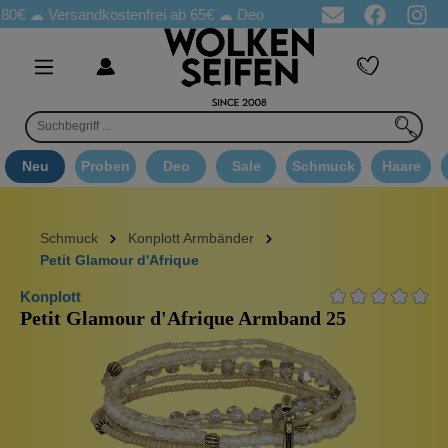
80€ ☁
Versandkostenfrei ab 65€
☁ Deo Proben in jeder Bestellung
Neu
Proben
Deo
Sale
Schmuck
Haare
Schmuck
Konplott Armbänder
Petit Glamour d'Afrique
Konplott
Petit Glamour d'Afrique Armband 25