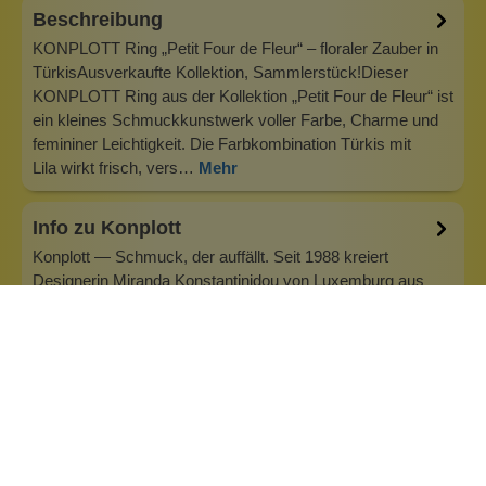
Beschreibung
KONPLOTT Ring „Petit Four de Fleur“ – floraler Zauber in
TürkisAusverkaufte Kollektion, Sammlerstück!Dieser
KONPLOTT Ring aus der Kollektion „Petit Four de Fleur“ ist
ein kleines Schmuckkunstwerk voller Farbe, Charme und
femininer Leichtigkeit. Die Farbkombination Türkis mit
Lila wirkt frisch, vers…
Mehr
Info zu Konplott
Konplott — Schmuck, der auffällt. Seit 1988 kreiert
Designerin Miranda Konstantinidou von Luxemburg aus
handgefertigten Modeschmuck, der Farben, Kristalle und
außergewöhnliche Details zu echten Statement-Pieces
vereint. Jedes Stück wird mit Liebe zum Detail gefertigt und
bringt Individualität in je…
Inhaltsstoffe