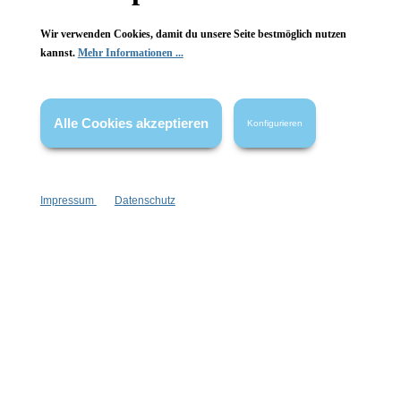
Wir verwenden Cookies, damit du unsere Seite bestmöglich nutzen
kannst.
Mehr Informationen ...
Vertrag widerrufen
Alle Cookies akzeptieren
Konfigurieren
* Alle Preise inkl. gesetzl. Mehrwertsteuer zzgl.
Versandkosten
,
wenn nicht anders angegeben.
Impressum
Datenschutz