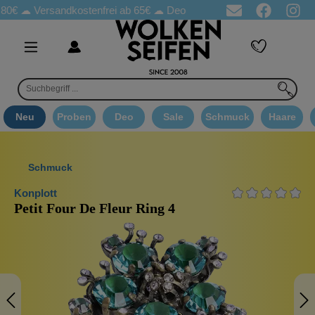
☁
Versandkostenfrei ab 65€
☁ Deo Proben in jeder Bestellung
☁ 
Neu
Proben
Deo
Sale
Schmuck
Haare
Schmuck
Konplott
Petit Four De Fleur Ring 4