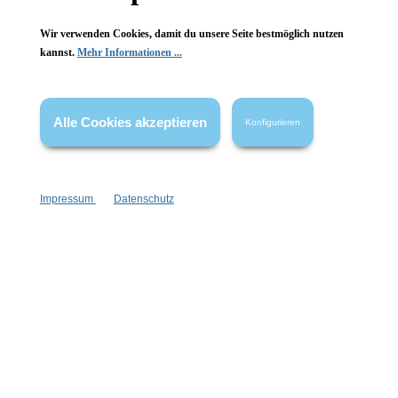
Wir verwenden Cookies, damit du unsere Seite bestmöglich nutzen
kannst.
Mehr Informationen ...
Vertrag widerrufen
Alle Cookies akzeptieren
Konfigurieren
* Alle Preise inkl. gesetzl. Mehrwertsteuer zzgl.
Versandkosten
,
wenn nicht anders angegeben.
Impressum
Datenschutz