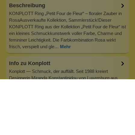
Beschreibung
KONPLOTT Ring „Petit Four de Fleur“ – floraler Zauber in
RosaAusverkaufte Kollektion, Sammlerstück!Dieser
KONPLOTT Ring aus der Kollektion „Petit Four de Fleur“ ist
ein kleines Schmuckkunstwerk voller Farbe, Charme und
femininer Leichtigkeit. Die Farbkombination Rosa wirkt
frisch, verspielt und gle…
Mehr
Info zu Konplott
Konplott — Schmuck, der auffällt. Seit 1988 kreiert
Designerin Miranda Konstantinidou von Luxemburg aus
handgefertigten Modeschmuck, der Farben, Kristalle und
außergewöhnliche Details zu echten Statement-Pieces
vereint. Jedes Stück wird mit Liebe zum Detail gefertigt und
bringt Individualität in je…
Inhaltsstoffe