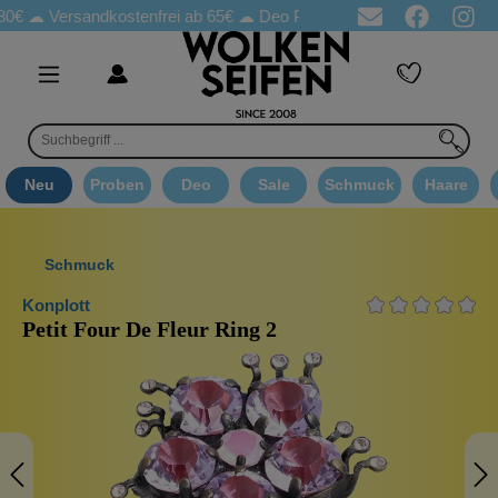
Versandkostenfrei ab 65€
☁ Deo Proben in jeder Bestellung
☁ 
Neu
Proben
Deo
Sale
Schmuck
Haare
Schmuck
Konplott
Petit Four De Fleur Ring 2