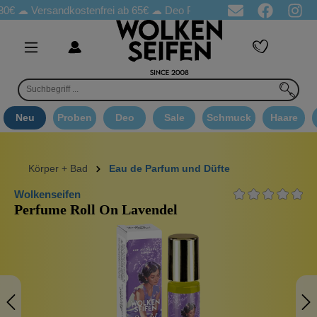
Versandkostenfrei ab 65€
☁ Deo Proben in jeder Bestellung
☁ G
Neu
Proben
Deo
Sale
Schmuck
Haare
Körper + Bad
Eau de Parfum und Düfte
Wolkenseifen
Perfume Roll On Lavendel