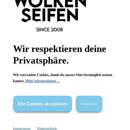
Informationen
Wir respektieren deine
Gesetzliche Informationen
Privatsphäre.
Wissenswertes
Wir verwenden Cookies, damit du unsere Seite bestmöglich nutzen
FAQ
kannst.
Mehr Informationen ...
Alle Cookies akzeptieren
Konfigurieren
Vertrag widerrufen
* Alle Preise inkl. gesetzl. Mehrwertsteuer zzgl.
Versandkosten
,
Impressum
Datenschutz