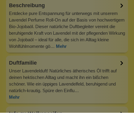
Beschreibung
Entdecke pure Entspannung für unterwegs mit unserem
Lavendel Perfume Roll-On auf der Basis von hochwertigem
Bio-Jojobaöl. Dieser natürliche Duftbegleiter vereint die
beruhigende Kraft von Lavendel mit der pflegenden Wirkung
von Jojobaöl – ideal für alle, die sich im Alltag kleine
Wohlfühlmomente gö…
Mehr
Duftfamilie
Unser Lavendelduft! Natürliches ätherisches Öl trifft auf
deinen hektischen Alltag und macht ihn ein bißchen
schöner. Wie ein üppiges Lavendelfeld, beruhigend und
natürlich-krautig. Spüre den Einflu…
Mehr
Info zu Wolkenseifen
Wolkenseifen ist ein Familienunternehmen. Gegründet
wurde es von Anne Merz (damals noch Anne Schaaf) im