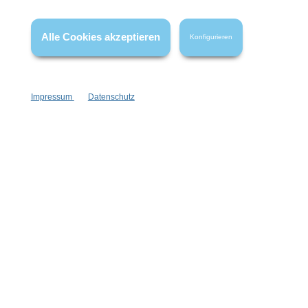
* Alle Preise inkl. gesetzl. Mehrwertsteuer zzgl.
Versandkosten
,
wenn nicht anders angegeben.
Alle Cookies akzeptieren
Konfigurieren
Impressum
Datenschutz