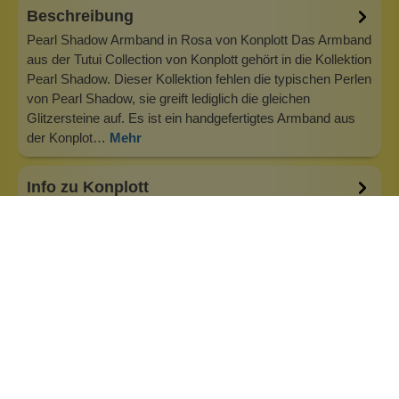
Beschreibung
Pearl Shadow Armband in Rosa von Konplott Das Armband
aus der Tutui Collection von Konplott gehört in die Kollektion
Pearl Shadow. Dieser Kollektion fehlen die typischen Perlen
von Pearl Shadow, sie greift lediglich die gleichen
Glitzersteine auf. Es ist ein handgefertigtes Armband aus
der Konplot…
Mehr
Info zu Konplott
Konplott — Schmuck, der auffällt. Seit 1988 kreiert
Designerin Miranda Konstantinidou von Luxemburg aus
handgefertigten Modeschmuck, der Farben, Kristalle und
außergewöhnliche Details zu echten Statement-Pieces
vereint. Jedes Stück wird mit Liebe zum Detail gefertigt und
bringt Individualität in je…
Inhaltsstoffe