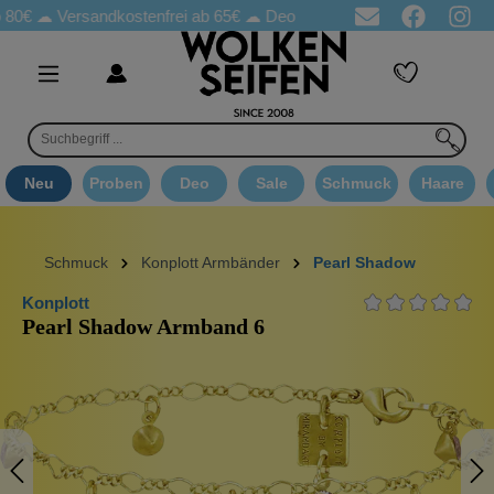
☁
Versandkostenfrei ab 65€
☁ Deo Proben in jeder Bestellung
☁ 
Neu
Proben
Deo
Sale
Schmuck
Haare
Schmuck
Konplott Armbänder
Pearl Shadow
Konplott
Pearl Shadow Armband 6