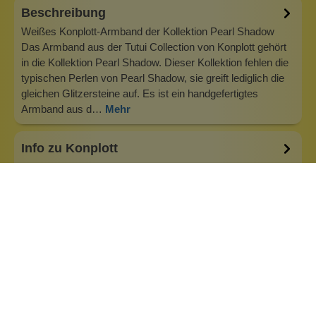
Beschreibung
Weißes Konplott-Armband der Kollektion Pearl Shadow
Das Armband aus der Tutui Collection von Konplott gehört
in die Kollektion Pearl Shadow. Dieser Kollektion fehlen die
typischen Perlen von Pearl Shadow, sie greift lediglich die
gleichen Glitzersteine auf. Es ist ein handgefertigtes
Armband aus d…
Mehr
Info zu Konplott
Konplott — Schmuck, der auffällt. Seit 1988 kreiert
Designerin Miranda Konstantinidou von Luxemburg aus
handgefertigten Modeschmuck, der Farben, Kristalle und
außergewöhnliche Details zu echten Statement-Pieces
vereint. Jedes Stück wird mit Liebe zum Detail gefertigt und
bringt Individualität in je…
Inhaltsstoffe