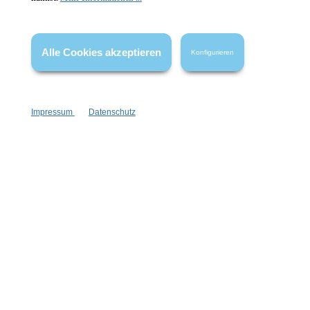
* Alle Preise inkl. gesetzl. Mehrwertsteuer zzgl.
Versandkosten
,
wenn nicht anders angegeben.
Alle Cookies akzeptieren
Konfigurieren
Impressum
Datenschutz