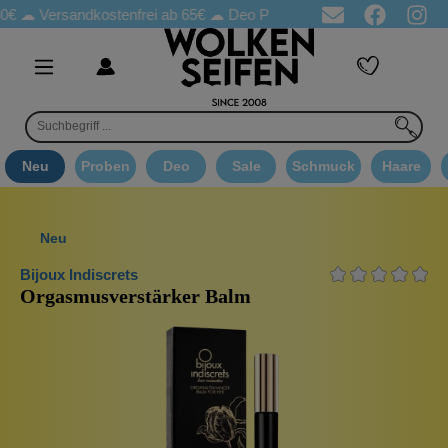
0€ ☁
Versandkostenfrei ab 65€
☁ Deo Proben in jeder Bestellung
Neu
Proben
Deo
Sale
Schmuck
Haare
Neu
Bijoux Indiscrets
Orgasmusverstärker Balm