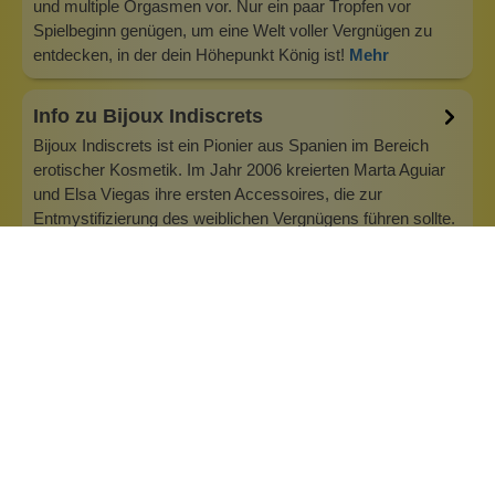
und multiple Orgasmen vor. Nur ein paar Tropfen vor
Spielbeginn genügen, um eine Welt voller Vergnügen zu
entdecken, in der dein Höhepunkt König ist!
Mehr
Info zu Bijoux Indiscrets
Bijoux Indiscrets ist ein Pionier aus Spanien im Bereich
erotischer Kosmetik. Im Jahr 2006 kreierten Marta Aguiar
und Elsa Viegas ihre ersten Accessoires, die zur
Entmystifizierung des weiblichen Vergnügens führen sollte.
Frauen dürfen machen, was sie wollen und was sie
begehren. Ob allein oder zu…
Inhaltsstoffe
Bewertungen (0)
Fragen & Antworten (0)