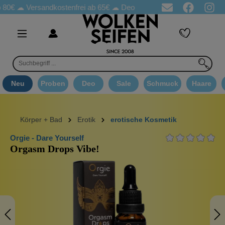
☁
Versandkostenfrei ab 65€
☁ Deo Proben in jeder Bestellung
☁
Neu
Proben
Deo
Sale
Schmuck
Haare
Körper + Bad
Erotik
erotische Kosmetik
Orgie - Dare Yourself
Orgasm Drops Vibe!