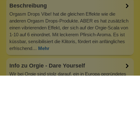
Beschreibung
Orgasm Drops Vibe! hat die gleichen Effekte wie die
anderen Orgasm Drops-Produkte. ABER es hat zusätzlich
einen vibrierenden Effekt, der sich auf der Orgie-Scala von
1-10 auf 6 einordnet. Mit leckerem Pfirsich-Aroma. Es ist
küssbar, sensibilisiert die Klitoris, fördert ein anfängliches
erfrischend…
Mehr
Info zu Orgie - Dare Yourself
Wir bei Orgie sind stolz darauf, ein in Europa gegründetes
interkontinentales Unternehmen zu sein, das exklusive
Formeln anbietet, die mit Wirkstoffen aus dem
brasilianischen Amazonas-Regenwald angereichert sind.
Mit über 30 Jahren Erfahrung in der Erotikbranche
verbinden wir Kreativität mit forts…
Inhaltsstoffe