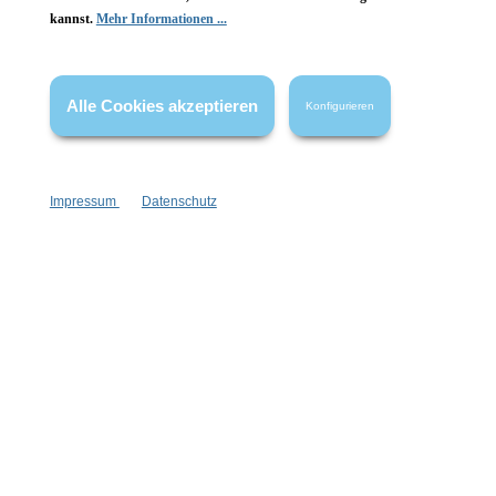
kannst.
Mehr Informationen ...
Vertrag widerrufen
* Alle Preise inkl. gesetzl. Mehrwertsteuer zzgl.
Versandkosten
,
Alle Cookies akzeptieren
Konfigurieren
wenn nicht anders angegeben.
Impressum
Datenschutz