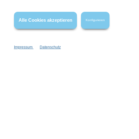
Wissenswertes
Alle Cookies akzeptieren
Konfigurieren
FAQ
Impressum
Datenschutz
Vertrag widerrufen
* Alle Preise inkl. gesetzl. Mehrwertsteuer zzgl.
Versandkosten
,
wenn nicht anders angegeben.