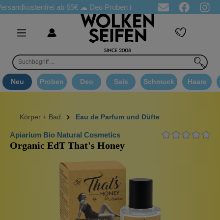
andkostenfrei ab 65€
☁ Deo Proben in jeder Bestellung
☁ Good
Neu
Proben
Deo
Sale
Schmuck
Haare
Körper + Bad
Eau de Parfum und Düfte
Apiarium Bio Natural Cosmetics
Organic EdT That's Honey