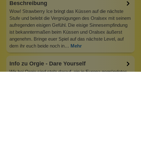
Beschreibung
Wow! Strawberry Ice bringt das Küssen auf die nächste
Stufe und belebt die Vergnügungen des Oralsex mit seinem
aufregenden eisigen Gefühl. Die eisige Sinnesempfindung
ist bekanntermaßen beim Küssen und Oralsex äußerst
angenehm. Bringe euer Spiel auf das nächste Level, auf
dem ihr euch beide noch in…
Mehr
Info zu Orgie - Dare Yourself
Wir bei Orgie sind stolz darauf, ein in Europa gegründetes
interkontinentales Unternehmen zu sein, das exklusive
Formeln anbietet, die mit Wirkstoffen aus dem
brasilianischen Amazonas-Regenwald angereichert sind.
Mit über 30 Jahren Erfahrung in der Erotikbranche
verbinden wir Kreativität mit forts…
Inhaltsstoffe