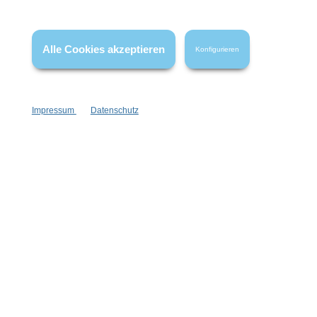
* Alle Preise inkl. gesetzl. Mehrwertsteuer zzgl.
Versandkosten
,
wenn nicht anders angegeben.
Alle Cookies akzeptieren
Konfigurieren
Impressum
Datenschutz