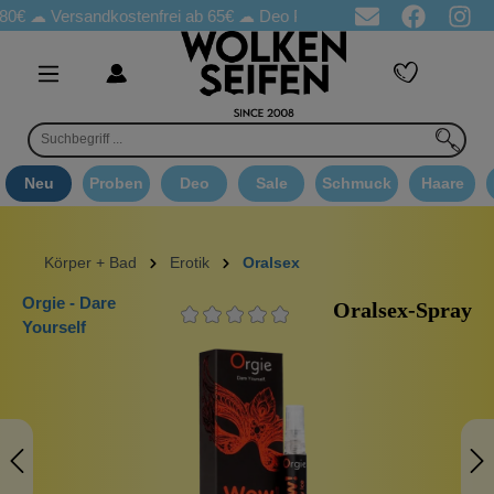
Versandkostenfrei ab 65€
☁ Deo Proben in jeder Bestellung
☁ 
Neu
Proben
Deo
Sale
Schmuck
Haare
Körper + Bad
Erotik
Oralsex
Orgie - Dare
Oralsex-Spray
Yourself