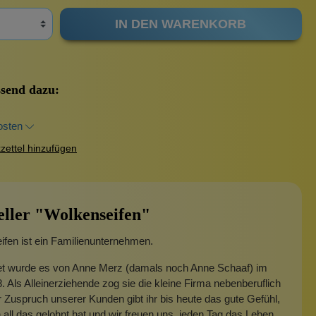
IN DEN WARENKORB
send dazu:
osten
ettel hinzufügen
eller "Wolkenseifen"
fen ist ein Familienunternehmen.
t wurde es von Anne Merz (damals noch Anne Schaaf) im
. Als Alleinerziehende zog sie die kleine Firma nebenberuflich
 Zuspruch unserer Kunden gibt ihr bis heute das gute Gefühl,
 all das gelohnt hat und wir freuen uns, jeden Tag das Leben