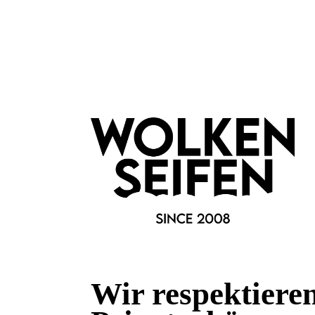
Auswahl:
Rosen Quaste schwarz
Marke:
Wolkenseifen
Fragen & Antworten
Deine Frage kann entweder von uns, von Herstellern oder v
Bewertungen
Wir respektiere
0 von 0 Bewertungen