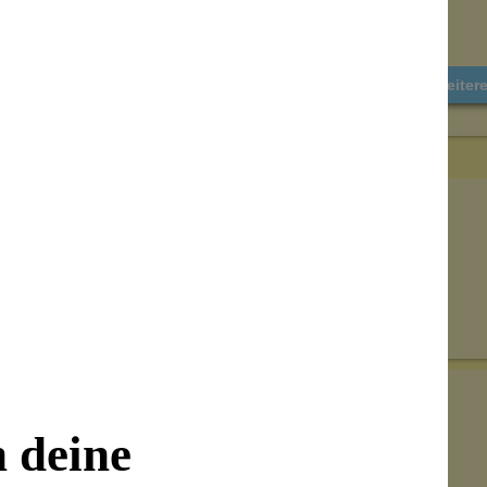
Weiter
Senden
on unseren Kunden beantwortet werden.
n deine
Bewertungen nur in der aktuellen Sprache anzeigen.