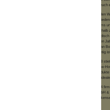
für euch
leife, einem glitzernden Herzen oder
Zu den We
Zufrieden
inen glamourösen Auftritt. Egal, ob du als
Teams und
 Feierabend in gedämpftem Licht
Deshalb z
händisch 
u deine empfindlichsten Stellen liebevoll
vielen Ja
mit an Bo
wichtig is
oft wieder verwendet werden.
2018 sti
Know-How 
Produkte 
der ideal
2024 fir
GmbH & 
Wolkense