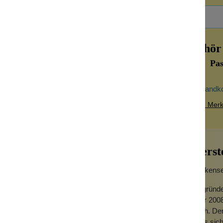
Zubehör
Pas
Versandk
Zum Merkz
Herst
Wolkensei
Gegründe
Jahr 2008
annt - sind kleine Kunstwerke, die deine
hoch. Der
und küssen und es ist durchaus eine
dass sich