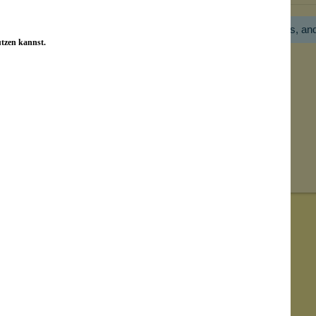
Hier gibt es noch gar keine Bewertung! Bitte hilf uns, an
utzen kannst.