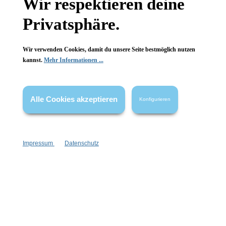
Wir respektieren deine
Wissenswertes
Privatsphäre.
FAQ
Wir verwenden Cookies, damit du unsere Seite bestmöglich nutzen
kannst.
Mehr Informationen ...
Vertrag widerrufen
Alle Cookies akzeptieren
Konfigurieren
* Alle Preise inkl. gesetzl. Mehrwertsteuer zzgl.
Versandkosten
,
wenn nicht anders angegeben.
Impressum
Datenschutz