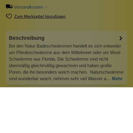
Versandkosten
Zum Merkzettel hinzufügen
Beschreibung
Bei den Natur Badeschwämmen handelt es sich entweder
um Pferdeschwämme aus dem Mittelmeer oder um Wool-
Schwämme aus Florida. Die Schwämme sind nicht
übermäßig gleichmäßig gewachsen und haben große
Poren, die ihn besonders weich machen. Naturschwämme
sind wunderbar weich, nehmen sehr viel Wasser a…
Mehr
Info zu Croll & Denecke Naturschwämme
Nachhaltigkeit bei der Produktherstellung und Entwicklung
der überdurchschnittlichen Wellnessprodukte sind ein Ziel
von Croll &amp; Denecke. Sie veredeln unter anderem
rohe Naturschwämme aus dem Mittelmeer und der Karibik.
Als unkonventionelles Meeresgewächs wird der