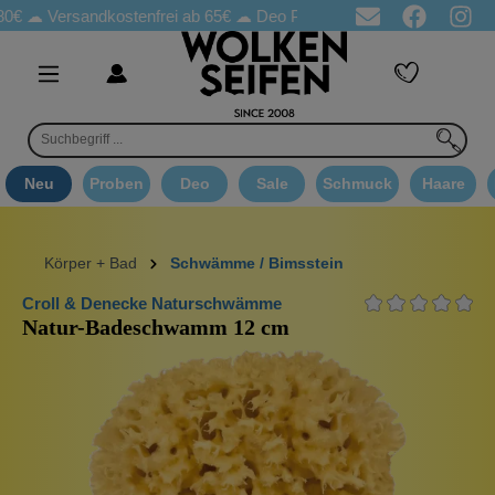
rsandkostenfrei ab 65€
☁ Deo Proben in jeder Bestellung
☁ Goo
Neu
Proben
Deo
Sale
Schmuck
Haare
Körper + Bad
Schwämme / Bimsstein
Croll & Denecke Naturschwämme
Natur-Badeschwamm 12 cm