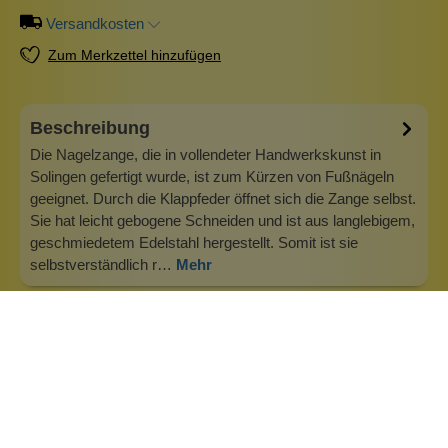
Versandkosten
Zum Merkzettel hinzufügen
Beschreibung
Die Nagelzange, die in vollendeter Handwerkskunst in
Solingen gefertigt wurde, ist zum Kürzen von Fußnägeln
geeignet. Durch die Klappfeder öffnet sich die Zange selbst.
Sie hat leicht gebogene Schneiden und ist aus langlebigem,
geschmiedetem Edelstahl hergestellt. Somit ist sie
selbstverständlich r…
Mehr
Info zu Erbe Solingen
ERBE® by BECKER-MANICURE Solingen Made in
Germany - Qualität und Service seit 1930 Die Nassrasur
liegtvoll im Trend– und Mann von heute legt mehr Wert auf
ein gepflegtes Äußeres als jemals zuvor. Perfekt glatt
rasiert oder mit attraktiv konturiertem, gestyltem Bart lässt