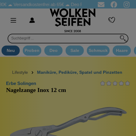
rsandkostenfrei ab 65€
☁ Deo Proben in jeder Bestellung
☁ Go
Neu
Proben
Deo
Sale
Schmuck
Haare
Lifestyle
Maniküre, Pediküre, Spatel und Pinzetten
Erbe Solingen
Nagelzange Inox 12 cm