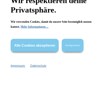
Wir respektieren deine
FAQ
Privatsphäre.
Wir verwenden Cookies, damit du unsere Seite bestmöglich nutzen
kannst.
Mehr Informationen ...
Vertrag widerrufen
* Alle Preise inkl. gesetzl. Mehrwertsteuer zzgl.
Versandkosten
,
Alle Cookies akzeptieren
Konfigurieren
wenn nicht anders angegeben.
Impressum
Datenschutz