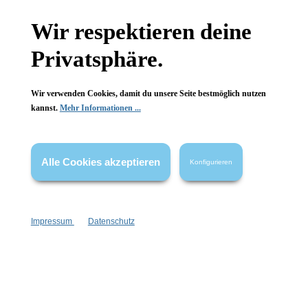
Gesetzliche Informationen
Wir respektieren deine
Wissenswertes
Privatsphäre.
FAQ
Wir verwenden Cookies, damit du unsere Seite bestmöglich nutzen
kannst.
Mehr Informationen ...
Alle Cookies akzeptieren
Konfigurieren
Vertrag widerrufen
* Alle Preise inkl. gesetzl. Mehrwertsteuer zzgl.
Versandkosten
,
wenn nicht anders angegeben.
Impressum
Datenschutz