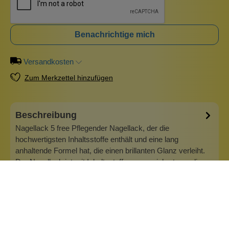
Benachrichtige mich
Versandkosten
Zum Merkzettel hinzufügen
Beschreibung
Nagellack 5 free Pflegender Nagellack, der die
hochwertigsten Inhaltsstoffe enthält und eine lang
anhaltende Formel hat, die einen brillanten Glanz verleiht.
Der Nagellack ist mit Inhaltsstoffen angereichert, um die
Nägel bestmöglich zu schützen. Er ist angereichert mit
Mineralien, Vitaminen und f…
Mehr
Info zu IDUN Minerals Stockholm
IDUN Minerals - Dekorative und pflegende Kosmetik IDUN