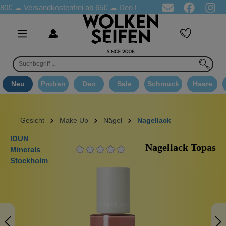
rsandkostenfrei ab 65€
☁ Deo Proben in jeder Bestellung
☁ Go
Neu
Proben
Deo
Sale
Schmuck
Haare
Gesicht
Make Up
Nägel
Nagellack
IDUN
Nagellack Topas
Minerals
Stockholm