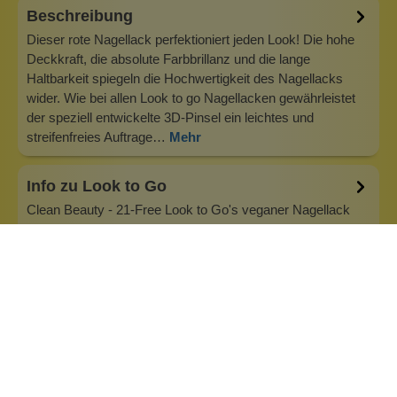
Beschreibung
Dieser rote Nagellack perfektioniert jeden Look! Die hohe
Deckkraft, die absolute Farbbrillanz und die lange
Haltbarkeit spiegeln die Hochwertigkeit des Nagellacks
wider. Wie bei allen Look to go Nagellacken gewährleistet
der speziell entwickelte 3D-Pinsel ein leichtes und
streifenfreies Auftrage…
Mehr
Info zu Look to Go
Clean Beauty - 21-Free Look to Go's veganer Nagellack
wurde 2016 gegründet und präsentiert prächtige
Farbnuancen. Look to Go ist für eine verantwortungsvolle
Produktion und der sorgfältig ausgewählten Rezeptur
bekannt. Veganer Nagellack von Look to Go wird
schadstofffrei, sustainable und entsprech…
Inhaltsstoffe