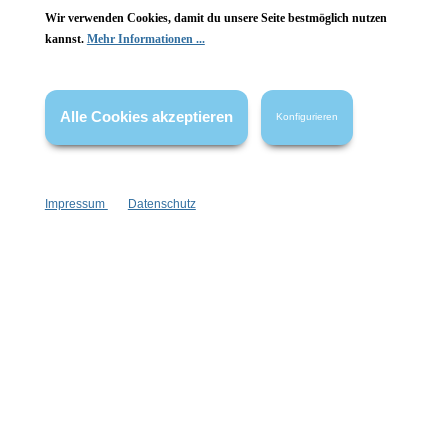
Wir verwenden Cookies, damit du unsere Seite bestmöglich nutzen
Vertrag widerrufen
kannst.
Mehr Informationen ...
* Alle Preise inkl. gesetzl. Mehrwertsteuer zzgl.
Versandkosten
,
wenn nicht anders angegeben.
Alle Cookies akzeptieren
Konfigurieren
Impressum
Datenschutz