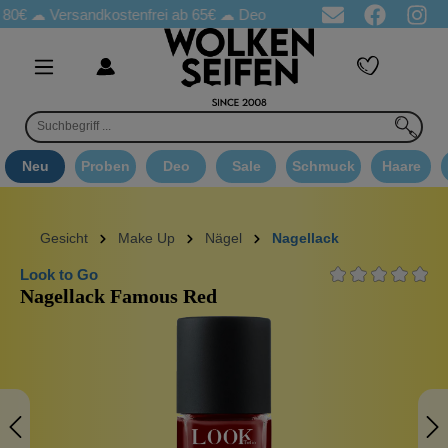
☁
Versandkostenfrei ab 65€
☁ Deo Proben in jeder Bestellung
☁ 
Neu
Proben
Deo
Sale
Schmuck
Haare
Gesicht
Make Up
Nägel
Nagellack
Look to Go
Nagellack Famous Red