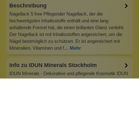
Beschreibung
Nagellack 5 free Pflegender Nagellack, der die
hochwertigsten Inhaltsstoffe enthält und eine lang
anhaltende Formel hat, die einen brillanten Glanz verleiht.
Der Nagellack ist mit Inhaltsstoffen angereichert, um die
Nägel bestmöglich zu schützen. Er ist angereichert mit
Mineralien, Vitaminen und f…
Mehr
Info zu IDUN Minerals Stockholm
IDUN Minerals - Dekorative und pflegende Kosmetik IDUN
Minerals ist eine schwedische Schönheitsmarke mit
Produkten, die auf hochgereinigten Mineralien basieren. Die
Produkte werden in enger Zusammenarbeit mit Forschern
und Dermatologen entwickelt und enthalten Inhaltsstoffe,
die die Haut schützen…
Inhaltsstoffe