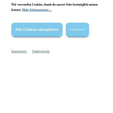
Wir verwenden Cookies, damit du unsere Seite bestmöglich nutzen
Vertrag widerrufen
kannst.
Mehr Informationen ...
* Alle Preise inkl. gesetzl. Mehrwertsteuer zzgl.
Versandkosten
,
wenn nicht anders angegeben.
Alle Cookies akzeptieren
Konfigurieren
Impressum
Datenschutz