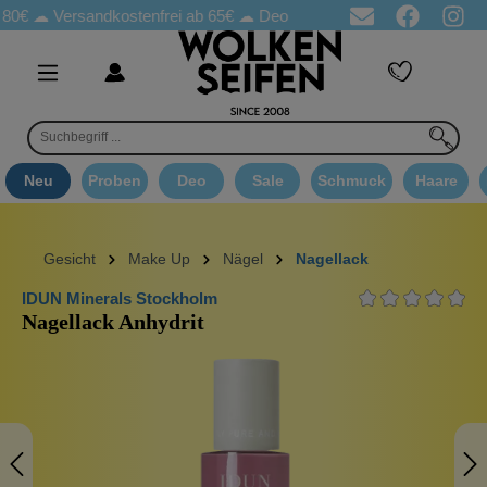
☁
Versandkostenfrei ab 65€
☁ Deo Proben in jeder Bestellung
☁ 
Neu
Proben
Deo
Sale
Schmuck
Haare
Gesicht
Make Up
Nägel
Nagellack
IDUN Minerals Stockholm
Nagellack Anhydrit