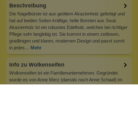
Beschreibung
Die Nagelbürste ist aus geöltem Akazienholz gefertigt und
hat auf beiden Seiten kräftige, helle Borsten aus Sisal.
Akazienholz ist ein robustes Edelholz, welches bei richtiger
Pflege sehr langlebig ist. Sie kommt in einem zeitlosen,
gradlinigen und klaren, modernen Design und passt somit
in jedes…
Mehr
Info zu Wolkenseifen
Wolkenseifen ist ein Familienunternehmen. Gegründet
wurde es von Anne Merz (damals noch Anne Schaaf) im
Jahr 2008. Als Alleinerziehende zog sie die kleine Firma
nebenberuflich hoch. Der Zuspruch unserer Kunden gibt ihr
bis heute das gute Gefühl, dass sich all das gelohnt hat und
wir freuen uns, je…
Inhaltsstoffe