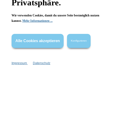
Privatsphäre.
Wir verwenden Cookies, damit du unsere Seite bestmöglich nutzen
kannst.
Mehr Informationen ...
Vertrag widerrufen
* Alle Preise inkl. gesetzl. Mehrwertsteuer zzgl.
Versandkosten
,
Alle Cookies akzeptieren
Konfigurieren
wenn nicht anders angegeben.
Impressum
Datenschutz