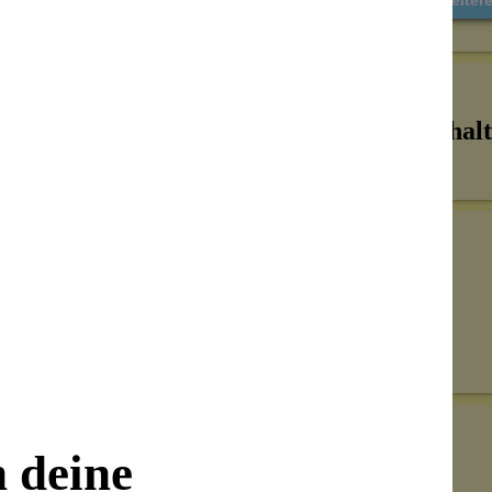
Inhalt
Senden
on unseren Kunden beantwortet werden.
n deine