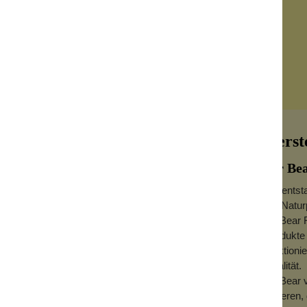
Herst
Mr Bea
Sie entst
mit Natur
Mr Bear F
ertigt, die Bart und Haut weich machen und
Produkte 
funktioni
benso eine üppige Note und lindert auch
Qualität.
n Duft von sanften grünen Hügeln und
Mr Bear v
kreieren,