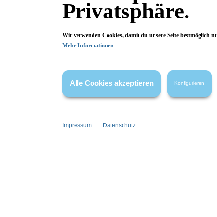
0 von 0 Bewertungen
Privatsphäre.
Begeistert? Dann los!
Wir verwenden Cookies, damit du unsere Seite bestmöglich n
Wir freuen uns über deine Bewertung. Damit hilfst du uns,
Mehr Informationen ...
auch Andere zu begeistern.
Hier Bewertung abgeben
Alle Cookies akzeptieren
Konfigurieren
Die Bewertungen werden vor ihrer Veröffentlichung nicht auf ihre
Echtheit überprüft. Sie können daher auch von Verbrauchern stammen,
die die bewerteten Produkte tatsächlich gar nicht erworben/genutzt
Impressum
Datenschutz
haben.