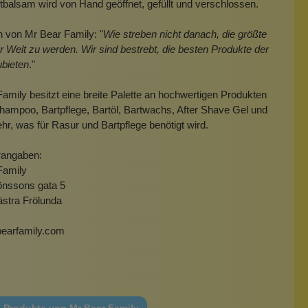
balsam wird von Hand geöffnet, gefüllt und verschlossen.
n von Mr Bear Family: "
Wie streben nicht danach, die größte
 Welt zu werden. Wir sind bestrebt, die besten Produkte der
ubieten
."
amily besitzt eine breite Palette an hochwertigen Produkten
hampoo, Bartpflege, Bartöl, Bartwachs, After Shave Gel und
hr, was für Rasur und Bartpflege benötigt wird.
rangaben:
Family
önssons gata 5
ästra Frölunda
earfamily.com
e Produkte von Mr Bear Family