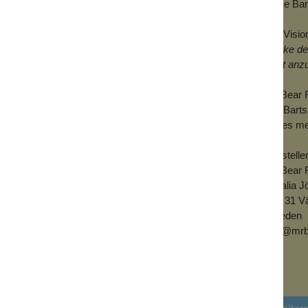
Dose Bart
opfen Bartöl aus der Pipettenflasche auf
en. Massiere das Öl nun in Bart und Haut.
Die Visio
Marke der
Welt anz
Mr Bear F
wie Barts
Vieles me
Herstelle
Mr Bear 
Amalia J
421 31 V
Sweden
info@mrb
Weiter