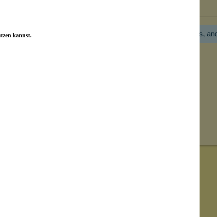
Bewertungen nur in der aktuellen Sprache anzeigen.
Hier gibt es noch gar keine Bewertung! Bitte hilf uns, an
utzen kannst.