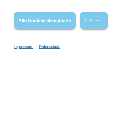
* Alle Preise inkl. gesetzl. Mehrwertsteuer zzgl.
Versandkosten
,
wenn nicht anders angegeben.
Alle Cookies akzeptieren
Konfigurieren
Impressum
Datenschutz