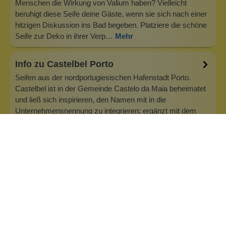
Menschen die Wirkung von Valium haben? Vielleicht
beruhigt diese Seife deine Gäste, wenn sie sich nach einer
hitzigen Diskussion ins Bad begeben. Platziere die schöne
Seife zur Deko in ihrer Verp…
Mehr
Info zu Castelbel Porto
Seifen aus der nordportugiesischen Hafenstadt Porto.
Castelbel ist in der Gemeinde Castelo da Maia beheimatet
und ließ sich inspirieren, den Namen mit in die
Unternehmensnennung zu integrieren; ergänzt mit dem
Wort für Schönheit ("beleza"), zählt sie zu den führenden
Seifenmachern des Landes. Die…
Inhaltsstoffe
Bewertungen (0)
Fragen & Antworten (0)