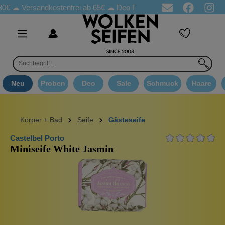
0€ ☁
Versandkostenfrei ab 65€
☁ Deo Proben in jeder Bestellung
Neu
Proben
Deo
Sale
Schmuck
Haare
Körper + Bad
Seife
Gästeseife
Castelbel Porto
Miniseife White Jasmin