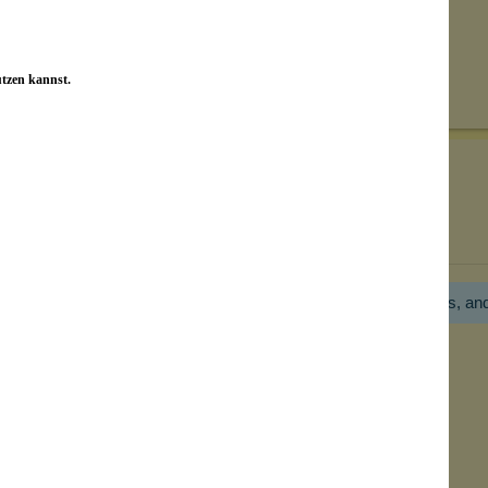
Senden
utzen kannst.
on unseren Kunden beantwortet werden.
Bewertungen nur in der aktuellen Sprache anzeigen.
Hier gibt es noch gar keine Bewertung! Bitte hilf uns, an