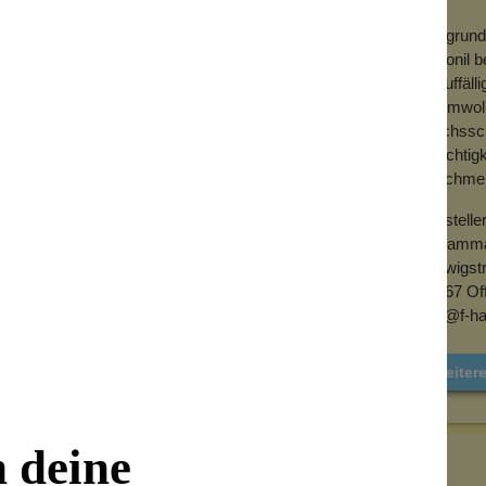
Als grund
Collonil 
unauffäll
Baumwollt
Wachsschi
Feuchtigk
geschmeid
Herstelle
F. Hamma
Ludwigst
63067 Of
info@f-
Weiter
n deine