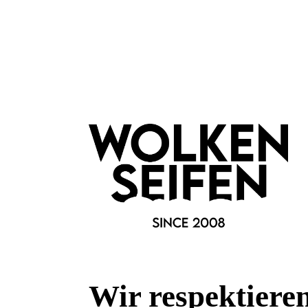
plastikfreie Verpackung
Marke:
F. Hammann Finest Leathergoods
Wir respektiere
Fragen & Antworten