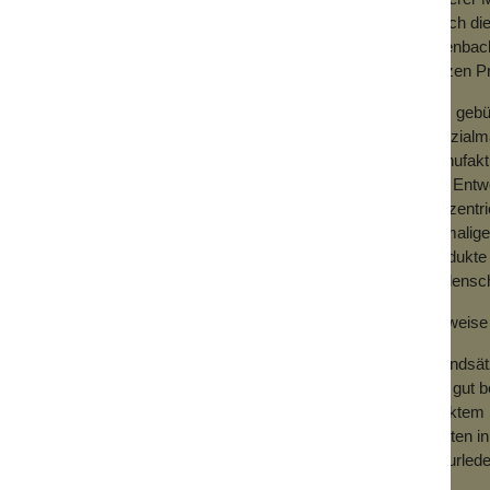
Durch die
Offenbach
kurzen P
Das gebü
Spezialm
trumente sind handgefertigt und qualitativ
Manufaktu
tahl, der besonders langlebig ist und mit
das Entw
konzentri
einmalig
retui und Instrumente 5 Jahre Garantie.
Produkte 
schreibung.
Leidensch
Hinweise 
Grundsätz
und gut b
direktem 
Besten in
Naturled
ist.