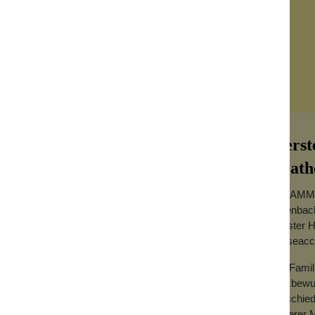
Herst
Leath
F. HAMMAN
Offenbac
ältester 
n ist aus feinstem geflochtenen Kalbleder
Reiseacc
r. Das Etui hat einen stabilen Rahmen, der
Als Famil
uns bewu
entschied
unserer M