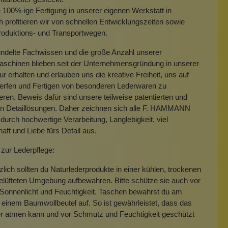
 100%-ige Fertigung in unserer eigenen Werkstatt in
 profitieren wir von schnellen Entwicklungszeiten sowie
roduktions- und Transportwegen.
ndelte Fachwissen und die große Anzahl unserer
aschinen blieben seit der Unternehmensgründung in unserer
r erhalten und erlauben uns die kreative Freiheit, uns auf
erfen und Fertigen von besonderen Lederwaren zu
eren. Beweis dafür sind unsere teilweise patentierten und
en Detaillösungen. Daher zeichnen sich alle F. HAMMANN
durch hochwertige Verarbeitung, Langlebigkeit, viel
aft und Liebe fürs Detail aus.
zur Lederpflege:
lich sollten du Naturlederprodukte in einer kühlen, trockenen
elüfteten Umgebung aufbewahren. Bitte schütze sie auch vor
Sonnenlicht und Feuchtigkeit. Taschen bewahrst du am
 einem Baumwollbeutel auf. So ist gewährleistet, dass das
er atmen kann und vor Schmutz und Feuchtigkeit geschützt