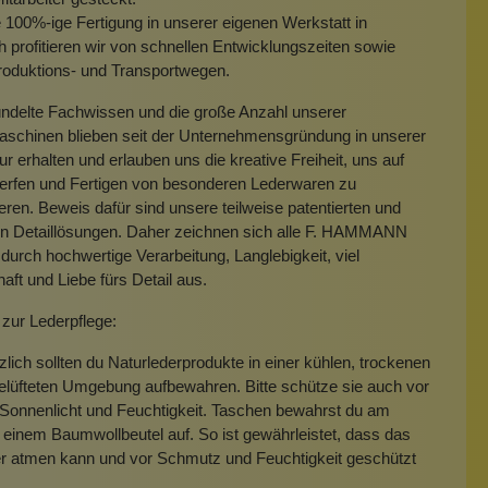
 100%-ige Fertigung in unserer eigenen Werkstatt in
 profitieren wir von schnellen Entwicklungszeiten sowie
roduktions- und Transportwegen.
ndelte Fachwissen und die große Anzahl unserer
aschinen blieben seit der Unternehmensgründung in unserer
r erhalten und erlauben uns die kreative Freiheit, uns auf
erfen und Fertigen von besonderen Lederwaren zu
eren. Beweis dafür sind unsere teilweise patentierten und
en Detaillösungen. Daher zeichnen sich alle F. HAMMANN
durch hochwertige Verarbeitung, Langlebigkeit, viel
aft und Liebe fürs Detail aus.
zur Lederpflege:
lich sollten du Naturlederprodukte in einer kühlen, trockenen
elüfteten Umgebung aufbewahren. Bitte schütze sie auch vor
Sonnenlicht und Feuchtigkeit. Taschen bewahrst du am
 einem Baumwollbeutel auf. So ist gewährleistet, dass das
er atmen kann und vor Schmutz und Feuchtigkeit geschützt