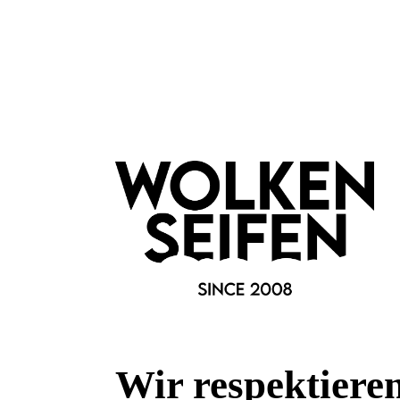
plastikfreie Verpackung
Marke:
F. Hammann Finest Leathergoods
Wir respektiere
Fragen & Antworten