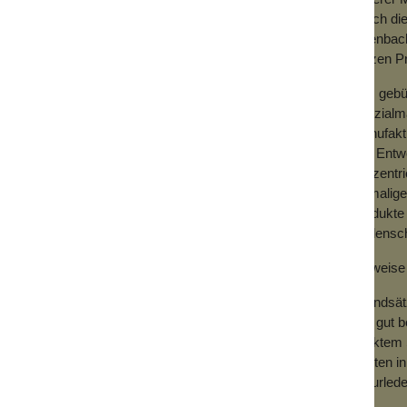
Durch die
Offenbach
kurzen P
Das gebü
Spezialm
trumente sind handgefertigt und qualitativ
Manufaktu
tahl, der besonders langlebig ist und mit
das Entw
konzentri
einmalig
retui und Instrumente 5 Jahre Garantie.
Produkte 
schreibung.
Leidensch
Hinweise 
Grundsätz
und gut b
direktem 
Besten in
Naturled
ist.