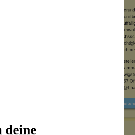
Als grund
Collonil 
unauffäll
Baumwollt
Wachsschi
Feuchtigk
geschmeid
Herstelle
F. Hamma
Ludwigst
63067 Of
info@f-
Weiter
n deine