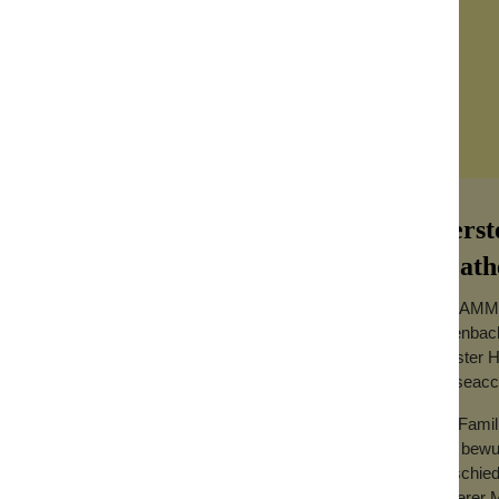
Herst
Leath
F. HAMMAN
Offenbac
ältester 
n ist aus feinstem geflochtenen Kalbleder
Reiseacc
r. Das Etui hat einen stabilen Rahmen, der
Als Famil
uns bewu
entschied
unserer M