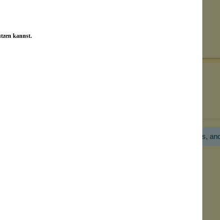
Senden
utzen kannst.
on unseren Kunden beantwortet werden.
Bewertungen nur in der aktuellen Sprache anzeigen.
Hier gibt es noch gar keine Bewertung! Bitte hilf uns, an