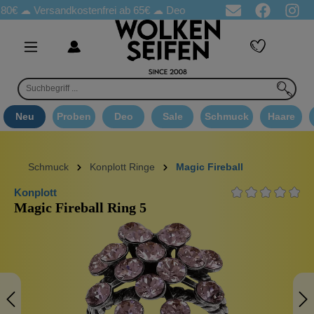
☁
Versandkostenfrei ab 65€
☁ Deo Proben in jeder Bestellung
☁ 
Neu
Proben
Deo
Sale
Schmuck
Haare
Schmuck
Konplott Ringe
Magic Fireball
Konplott
Magic Fireball Ring 5