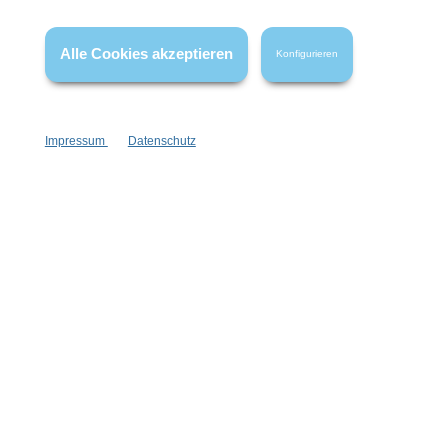
* Alle Preise inkl. gesetzl. Mehrwertsteuer zzgl.
Versandkosten
,
wenn nicht anders angegeben.
Alle Cookies akzeptieren
Konfigurieren
Impressum
Datenschutz