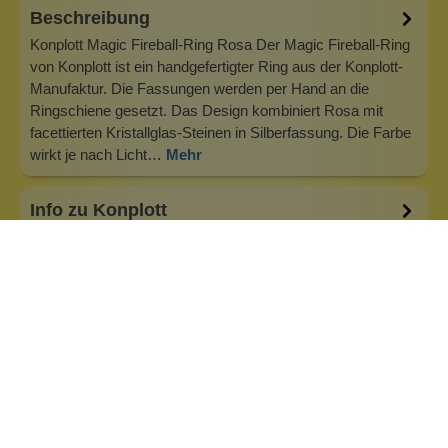
Beschreibung
Konplott Magic Fireball-Ring Rosa Der Magic Fireball-Ring
von Konplott ist ein handgefertigter Ring aus der Konplott-
Manufaktur. Die Fassungen werden per Hand an die
Ringschiene gesetzt. Das Design kombiniert Rosa mit
facettierten Kristallglas-Steinen in Silberfassung. Die Farbe
wirkt je nach Licht…
Mehr
Info zu Konplott
Konplott — Schmuck, der auffällt. Seit 1988 kreiert
Designerin Miranda Konstantinidou von Luxemburg aus
handgefertigten Modeschmuck, der Farben, Kristalle und
außergewöhnliche Details zu echten Statement-Pieces
vereint. Jedes Stück wird mit Liebe zum Detail gefertigt und
bringt Individualität in je…
Inhaltsstoffe