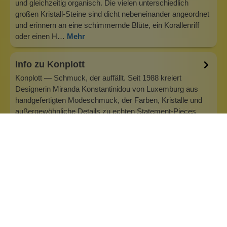
und gleichzeitig organisch. Die vielen unterschiedlich
großen Kristall-Steine sind dicht nebeneinander angeordnet
und erinnern an eine schimmernde Blüte, ein Korallenriff
oder einen H…
Mehr
Info zu Konplott
Konplott — Schmuck, der auffällt. Seit 1988 kreiert
Designerin Miranda Konstantinidou von Luxemburg aus
handgefertigten Modeschmuck, der Farben, Kristalle und
außergewöhnliche Details zu echten Statement-Pieces
vereint. Jedes Stück wird mit Liebe zum Detail gefertigt und
bringt Individualität in je…
Inhaltsstoffe
Bewertungen (0)
Fragen & Antworten (0)