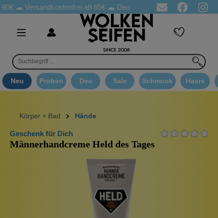
 80€ ☁
Versandkostenfrei ab 65€
☁ Deo Proben in jeder Bestellung
Neu
Proben
Deo
Sale
Schmuck
Haare
Körper + Bad
Hände
Geschenk für Dich
Männerhandcreme Held des Tages