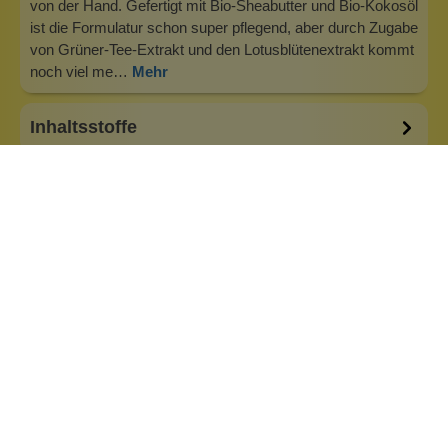
von der Hand. Gefertigt mit Bio-Sheabutter und Bio-Kokosöl
ist die Formulatur schon super pflegend, aber durch Zugabe
von Grüner-Tee-Extrakt und den Lotusblütenextrakt kommt
noch viel me…
Mehr
Inhaltsstoffe
Bewertungen (0)
Fragen & Antworten (0)
Eigenschaften:
Vegan
Haar & Haut-Typ:
für jede Haut
Marke: