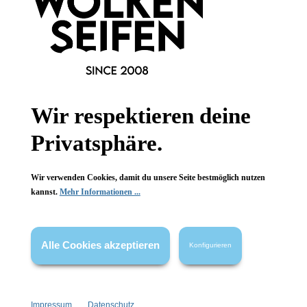
Wissenswertes
FAQ
Wir respektieren deine
Privatsphäre.
Vertrag widerrufen
* Alle Preise inkl. gesetzl. Mehrwertsteuer zzgl.
Versandkosten
,
Wir verwenden Cookies, damit du unsere Seite bestmöglich nutzen
wenn nicht anders angegeben.
kannst.
Mehr Informationen ...
Alle Cookies akzeptieren
Konfigurieren
Impressum
Datenschutz