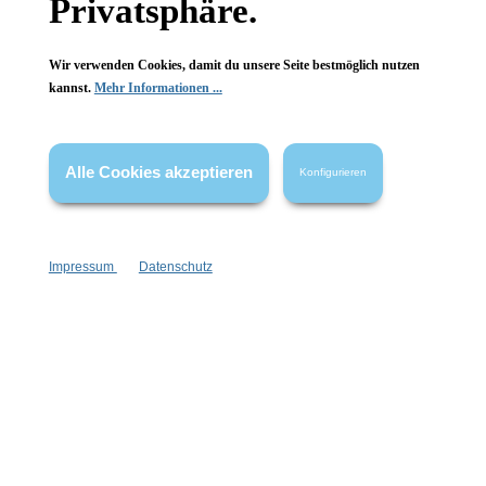
Privatsphäre.
FAQ
Wir verwenden Cookies, damit du unsere Seite bestmöglich nutzen
kannst.
Mehr Informationen ...
Vertrag widerrufen
Alle Cookies akzeptieren
Konfigurieren
* Alle Preise inkl. gesetzl. Mehrwertsteuer zzgl.
Versandkosten
,
wenn nicht anders angegeben.
Impressum
Datenschutz