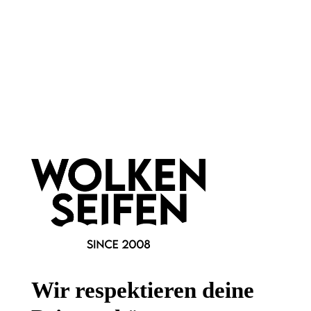
Newsletter abonnieren!
Informationen
Gesetzliche Informationen
Wissenswertes
Wir respektieren deine