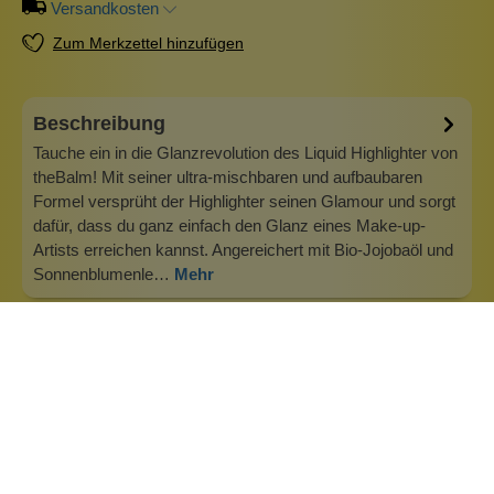
Versandkosten
Zum Merkzettel hinzufügen
Beschreibung
Tauche ein in die Glanzrevolution des Liquid Highlighter von
theBalm! Mit seiner ultra-mischbaren und aufbaubaren
Formel versprüht der Highlighter seinen Glamour und sorgt
dafür, dass du ganz einfach den Glanz eines Make-up-
Artists erreichen kannst. Angereichert mit Bio-Jojobaöl und
Sonnenblumenle…
Mehr
Info zu The Balm Cosmetics
Willkommen bei theBalm, wo wir an den ultimativen
Glamour glauben: sich gut fühlen und unglaublich
aussehen, das bedeutet, dass man aus den richtigen
Gründen alle Blicke auf sich zieht. Selbstvertrauen ist eine
wunderschöne Farbe an dir – es bringt deine Augen wirklich
zur Geltung. Unsere Mission i…