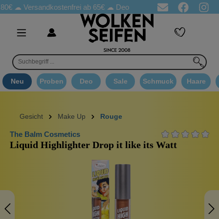
Versandkostenfrei ab 65€
☁ Deo Proben in jeder Bestellung
☁ 
Neu
Proben
Deo
Sale
Schmuck
Haare
Gesicht
Make Up
Rouge
The Balm Cosmetics
Liquid Highlighter Drop it like its Watt