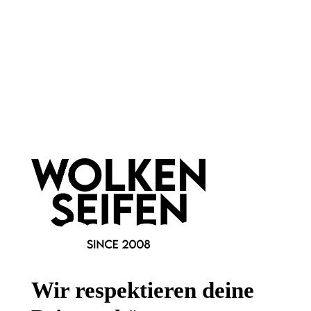
Newsletter abonnieren!
Informationen
Gesetzliche Informationen
Wissenswertes
Wir respektieren deine