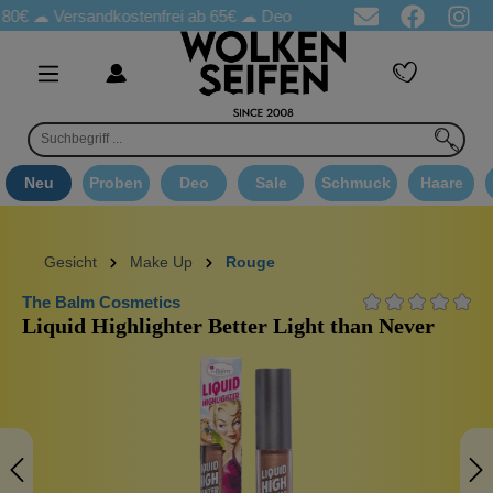
☁
Versandkostenfrei ab 65€
☁ Deo Proben in jeder Bestellung
☁ 
Neu
Proben
Deo
Sale
Schmuck
Haare
Gesicht
Make Up
Rouge
The Balm Cosmetics
Liquid Highlighter Better Light than Never