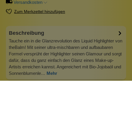
Versandkosten
Zum Merkzettel hinzufügen
Beschreibung
Tauche ein in die Glanzrevolution des Liquid Highlighter von
theBalm! Mit seiner ultra-mischbaren und aufbaubaren
Formel versprüht der Highlighter seinen Glamour und sorgt
dafür, dass du ganz einfach den Glanz eines Make-up-
Artists erreichen kannst. Angereichert mit Bio-Jojobaöl und
Sonnenblumenle…
Mehr
Info zu The Balm Cosmetics
Willkommen bei theBalm, wo wir an den ultimativen
Glamour glauben: sich gut fühlen und unglaublich
aussehen, das bedeutet, dass man aus den richtigen
Gründen alle Blicke auf sich zieht. Selbstvertrauen ist eine
wunderschöne Farbe an dir – es bringt deine Augen wirklich
zur Geltung. Unsere Mission i…