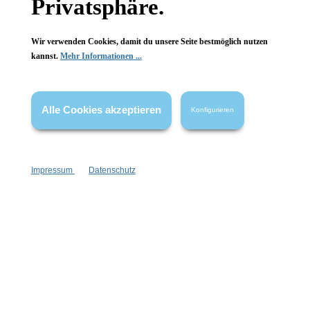
Privatsphäre.
FAQ
Wir verwenden Cookies, damit du unsere Seite bestmöglich nutzen
kannst.
Mehr Informationen ...
Vertrag widerrufen
Alle Cookies akzeptieren
Konfigurieren
* Alle Preise inkl. gesetzl. Mehrwertsteuer zzgl.
Versandkosten
,
wenn nicht anders angegeben.
Impressum
Datenschutz