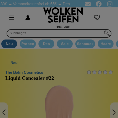
☁
Versandkostenfrei ab 65€
☁ Deo Proben in jeder Bestellung
☁ 
Neu
Proben
Deo
Sale
Schmuck
Haare
Neu
The Balm Cosmetics
Liquid Concealer #22