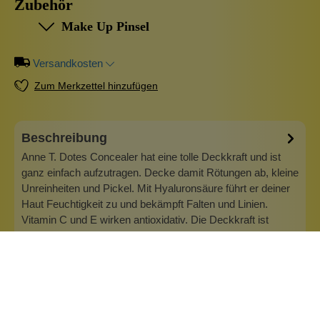
Zubehör
Make Up Pinsel
Versandkosten
Zum Merkzettel hinzufügen
Beschreibung
Anne T. Dotes Concealer hat eine tolle Deckkraft und ist
ganz einfach aufzutragen. Decke damit Rötungen ab, kleine
Unreinheiten und Pickel. Mit Hyaluronsäure führt er deiner
Haut Feuchtigkeit zu und bekämpft Falten und Linien.
Vitamin C und E wirken antioxidativ. Die Deckkraft ist
perfekt und die…
Mehr
Info zu The Balm Cosmetics
Willkommen bei theBalm, wo wir an den ultimativen
Glamour glauben: sich gut fühlen und unglaublich