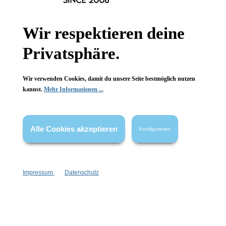
Informationen
Gesetzliche Informationen
Wir respektieren deine
Privatsphäre.
Wissenswertes
FAQ
Wir verwenden Cookies, damit du unsere Seite bestmöglich nutzen
kannst.
Mehr Informationen ...
Alle Cookies akzeptieren
Konfigurieren
Vertrag widerrufen
* Alle Preise inkl. gesetzl. Mehrwertsteuer zzgl.
Versandkosten
,
wenn nicht anders angegeben.
Impressum
Datenschutz