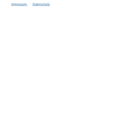
Vertrag widerrufen
Impressum
Datenschutz
* Alle Preise inkl. gesetzl. Mehrwertsteuer zzgl.
Versandkosten
,
wenn nicht anders angegeben.