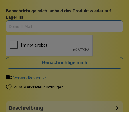
Benachrichtige mich, sobald das Produkt wieder auf
Lager ist.
Benachrichtige mich
Versandkosten
Zum Merkzettel hinzufügen
Beschreibung
Anne T. Dotes Concealer hat eine tolle Deckkraft und ist
ganz einfach aufzutragen. Decke damit Rötungen ab, kleine
Unreinheiten und Pickel. Mit Hyaluronsäure führt er deiner