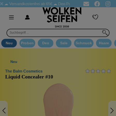
sandkostenfrei ab 65€
☁ Deo Proben in jeder Bestellung
☁ Good
Neu
Proben
Deo
Sale
Schmuck
Haare
Neu
The Balm Cosmetics
Liquid Concealer #10