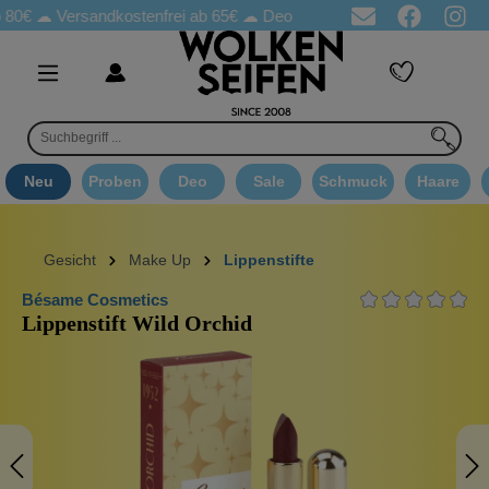
☁
Versandkostenfrei ab 65€
☁ Deo Proben in jeder Bestellung
☁ 
Neu
Proben
Deo
Sale
Schmuck
Haare
Gesicht
Make Up
Lippenstifte
Bésame Cosmetics
Lippenstift Wild Orchid