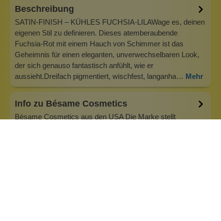
Beschreibung
SATIN-FINISH – KÜHLES FUCHSIA-LILAWage es, deinen
eigenen Stil zu definieren. Dieses atemberaubende
Fuchsia-Rot mit einem Hauch von Schimmer ist das
Geheimnis für einen eleganten, unverwechselbaren Look,
der sich genauso fantastisch anfühlt, wie er
aussieht.Dreifach pigmentiert, wischfest, langanha…
Mehr
Info zu Bésame Cosmetics
Bésame Cosmetics aus den USA Die Marke stellt
wunderbare Retro-Kosmetik her, die nun auch in Europa
erhältlich ist. Die Ur-Mascara in fester Form - Cake
Mascara - die schon den Wimpernaufschlag von Marylin
Monroe zu einem Erlebnis machte oder auch das
kirschrote Rouge im nostalgischen Metalldösche…
Inhaltsstoffe