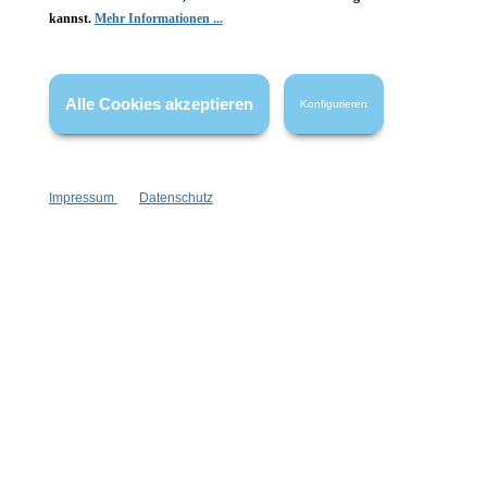
kannst.
Mehr Informationen ...
Vertrag widerrufen
* Alle Preise inkl. gesetzl. Mehrwertsteuer zzgl.
Versandkosten
,
Alle Cookies akzeptieren
Konfigurieren
wenn nicht anders angegeben.
Impressum
Datenschutz