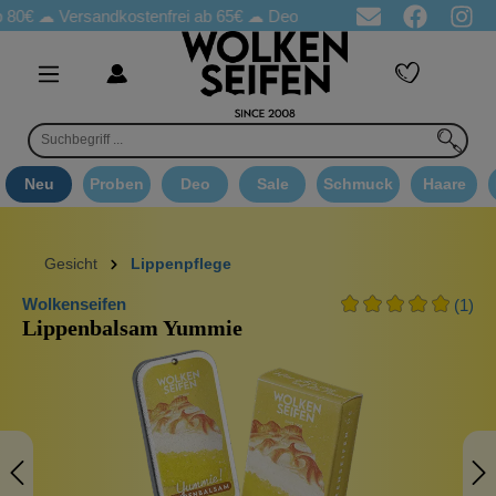
☁
Versandkostenfrei ab 65€
☁ Deo Proben in jeder Bestellung
☁
Neu
Proben
Deo
Sale
Schmuck
Haare
Gesicht
Lippenpflege
Wolkenseifen
(1)
Lippenbalsam Yummie