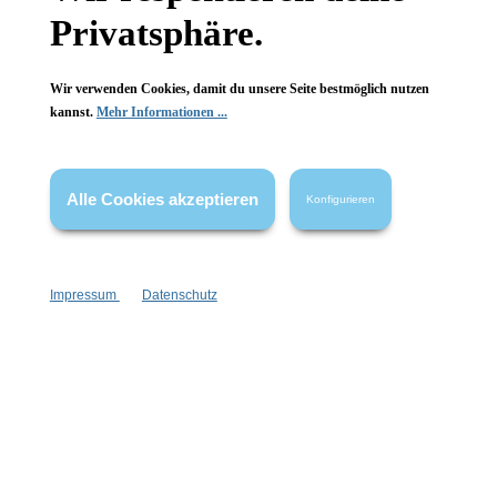
Privatsphäre.
FAQ
Wir verwenden Cookies, damit du unsere Seite bestmöglich nutzen
kannst.
Mehr Informationen ...
Vertrag widerrufen
Alle Cookies akzeptieren
Konfigurieren
* Alle Preise inkl. gesetzl. Mehrwertsteuer zzgl.
Versandkosten
,
wenn nicht anders angegeben.
Impressum
Datenschutz