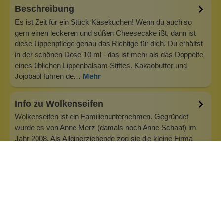
Beschreibung
Es ist Zeit für ein Stück Käsekuchen! Wenn du auch so
gern einen leckeren und süßen Cheesecake ißt, dann ist
diese Lippenpflege genau das Richtige für dich. Du erhältst
in der schönen Dose 10 ml - das ist mehr als das Doppelte
eines üblichen Lippenbalsam-Stiftes. Kakaobutter und
Jojobaöl führen de…
Mehr
Info zu Wolkenseifen
Wolkenseifen ist ein Familienunternehmen. Gegründet
wurde es von Anne Merz (damals noch Anne Schaaf) im
Jahr 2008. Als Alleinerziehende zog sie die kleine Firma
nebenberuflich hoch. Der Zuspruch unserer Kunden gibt ihr
bis heute das gute Gefühl, dass sich all das gelohnt hat und
wir freuen uns, je…
Inhaltsstoffe