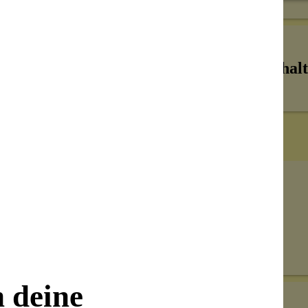
Inhalt
Senden
on unseren Kunden beantwortet werden.
n deine