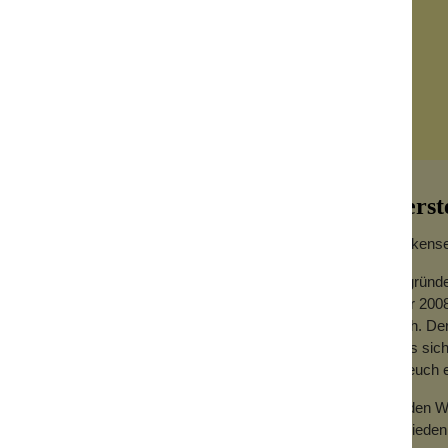
Herst
Wolkensei
Gegründe
Jahr 2008
er zu süßen Lippenpflege Golden Orange.
hoch. Der
dass sich
s Doppelte eines üblichen Lippenbalsam-
für euch
Zu den We
zu. Außer dem Aroma sind nur drei
Zufrieden