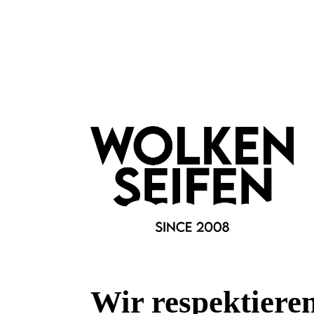
Eigenschaften:
Vegan
feuchtigkeitsspendend
Marke:
Wolkenseifen
Material:
Metall
Fragen & Antworten
Deine Frage kann entweder von uns, von Herstellern oder v
Wir respektiere