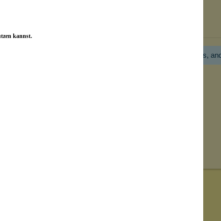
Bewertungen nur in der aktuellen Sprache anzeigen.
utzen kannst.
Hier gibt es noch gar keine Bewertung! Bitte hilf uns, an