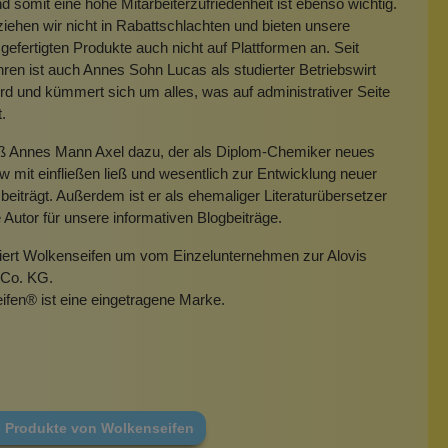
 somit eine hohe Mitarbeiterzufriedenheit ist ebenso wichtig.
iehen wir nicht in Rabattschlachten und bieten unsere
gefertigten Produkte auch nicht auf Plattformen an. Seit
hren ist auch Annes Sohn Lucas als studierter Betriebswirt
rd und kümmert sich um alles, was auf administrativer Seite
t.
eß Annes Mann Axel dazu, der als Diplom-Chemiker neues
mit einfließen ließ und wesentlich zur Entwicklung neuer
beiträgt. Außerdem ist er als ehemaliger Literaturübersetzer
e Autor für unsere informativen Blogbeiträge.
miert Wolkenseifen um vom Einzelunternehmen zur Alovis
Co. KG.
ifen
®
ist eine eingetragene Marke.
e Produkte von Wolkenseifen