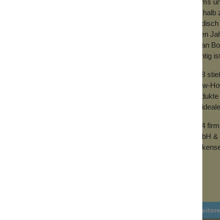
Teams und
en deine Lippen nicht, um weich und
Deshalb z
händisch 
vielen Ja
er Jahren kennen. War sie doch damals der
mit an Bo
 schöne Erinnerung wieder auf den Markt
wichtig is
.
welche hin: Handtasche, Auto, Schreibtisch,
2018 sti
Know-How 
Produkte 
der ideal
2024 fir
GmbH & 
Wolkense
Weiter