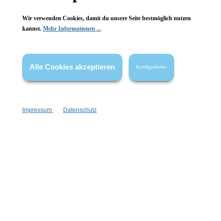
Wir verwenden Cookies, damit du unsere Seite bestmöglich nutzen
kannst.
Mehr Informationen ...
Vertrag widerrufen
Alle Cookies akzeptieren
Konfigurieren
* Alle Preise inkl. gesetzl. Mehrwertsteuer zzgl.
Versandkosten
,
wenn nicht anders angegeben.
Impressum
Datenschutz