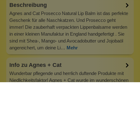
Beschreibung
Agnes and Cat Prosecco Natural Lip Balm ist das perfekte
Geschenk für alle Naschkatzen. Und Prosecco geht
immer! Die zauberhaft verpackten Lippenbalsame werden
in einer kleinen Manufaktur in England handgefertigt . Sie
sind mit Shea-, Mango- und Avocadobutter und Jojobaöl
angereichert, um deine Li…
Mehr
Info zu Agnes + Cat
Wunderbar pflegende und herrlich duftende Produkte mit
Niedlichkeitsfaktor! Agnes + Cat wurde im wunderschönen
Lake District im Norden Englands gegründet. Seit 2019
befindet die Produktion in Sheffield, Yorkshire. Die
köstlichen Lippenbalsame aus der Manufaktur von Agnes +
Cat werden liebevoll in…
Inhaltsstoffe