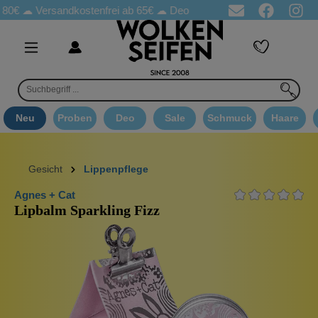
☁
Versandkostenfrei ab 65€
☁ Deo Proben in jeder Bestellung
☁ 
Neu
Proben
Deo
Sale
Schmuck
Haare
Gesicht
Lippenpflege
Agnes + Cat
Lipbalm Sparkling Fizz