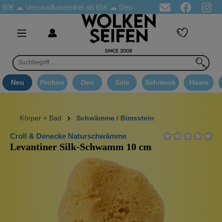
 80€ ☁
Versandkostenfrei ab 65€
☁ Deo Proben in jeder Bestellung
Neu
Proben
Deo
Sale
Schmuck
Haare
Körper + Bad
Schwämme / Bimsstein
Croll & Denecke Naturschwämme
Levantiner Silk-Schwamm 10 cm