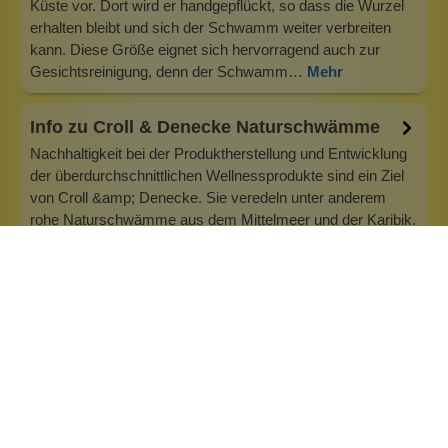
Küste vor. Dort wird er handgepflückt, so dass die Wurzel
erhalten bleibt und sich der Schwamm weiter verbreiten
kann. Diese Größe eignet sich hervorragend auch zur
Gesichtsreinigung, denn der Schwamm…
Mehr
Info zu Croll & Denecke Naturschwämme
Nachhaltigkeit bei der Produktherstellung und Entwicklung
der überdurchschnittlichen Wellnessprodukte sind ein Ziel
von Croll &amp; Denecke. Sie veredeln unter anderem
rohe Naturschwämme aus dem Mittelmeer und der Karibik.
Als unkonventionelles Meeresgewächs wird der
Naturschwamm als Badeschwamm o…
Inhaltsstoffe
Bewertungen (0)
Fragen & Antworten (0)