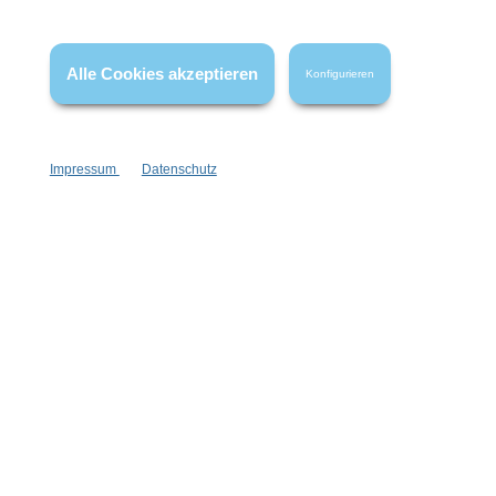
* Alle Preise inkl. gesetzl. Mehrwertsteuer zzgl.
Versandkosten
,
wenn nicht anders angegeben.
Alle Cookies akzeptieren
Konfigurieren
Impressum
Datenschutz