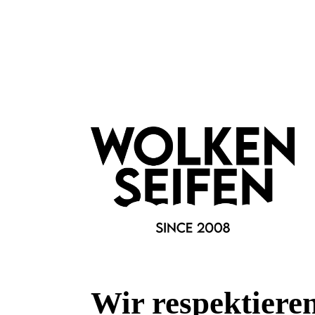
Eigenschaften:
Vegan
beruhigend
entzündungshemmend
schmerzlindernd
Marke:
Bioearth
Fragen & Antworten
Deine Frage kann entweder von uns, von Herstellern oder v
Wir respektiere
Bewertungen