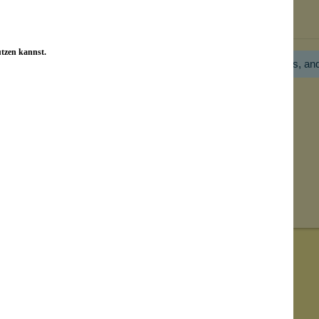
Bewertungen nur in der aktuellen Sprache anzeigen.
utzen kannst.
Hier gibt es noch gar keine Bewertung! Bitte hilf uns, an