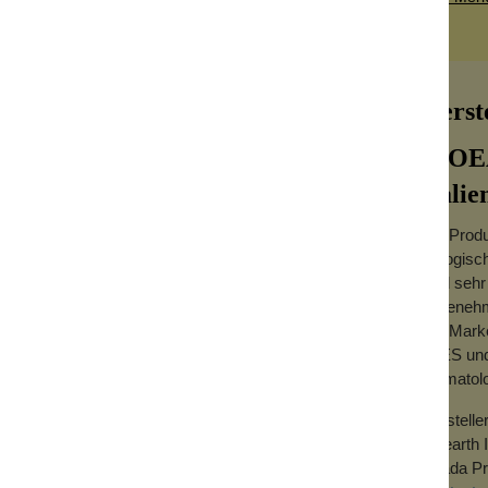
Herst
BIOEA
Italie
Die Produ
Kurkuma- und Ingwerextrakten basiert.
biologisc
ichen Tradition stammen und die in
sind sehr
hem Nelkenöl und Aloe Vera-Saft in diese
angenehm
Die Marke
n so ideal bei Muskelkater und nach dem
SLES und 
tzündungshemmende Wirkung auf die Gelenke
dermatol
Herstelle
Bioearth I
Strada Pr