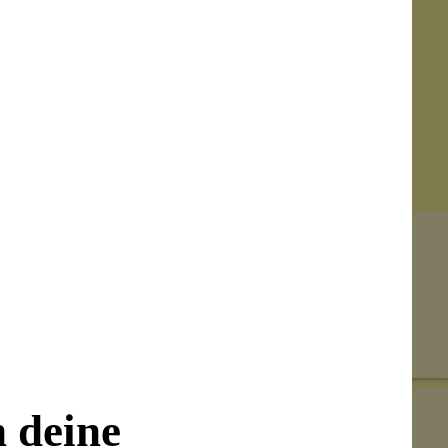
Senden
on unseren Kunden beantwortet werden.
n deine