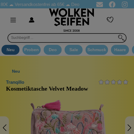
80€ ☁
Versandkostenfrei ab 65€
☁ Deo Proben in jeder Bestellung
Neu
Proben
Deo
Sale
Schmuck
Haare
Neu
Tranqillo
Kosmetiktasche Velvet Meadow