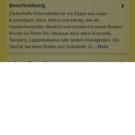
Beschreibung
Zauberhafte Kosmetiktasche mit Zipper aus super
kuscheligem Samt. Weich und samtig, wie ein
Handschmeichler. Bestickt und verziert mit einem floralen
Muster im Retro-Stil. Verstaue darin deine Kosmetik,
Tampons, Lippenbalsame oder andere Kleinigkeiten. Die
Tasche hat einen Boden und Seitenteile, fa…
Mehr
Info zu Tranqillo
Moderne und geschmackvolle Objekte sind das
Markenzeichen von Tranquillo. Die Seifenablagen aus
Keramik treffen den Zeitgeist und sind gleichzeitig zeitlos.
Bunt und fair. Die Marke steht für einen
verantwortungsvollen Umgang mit Ressourcen und
Respekt für Umwelt und Mensch. Immer wieder bringen
w…
Inhaltsstoffe