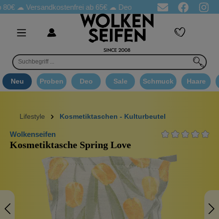
☁
Versandkostenfrei ab 65€
☁ Deo Proben in jeder Bestellung
☁
Neu
Proben
Deo
Sale
Schmuck
Haare
Lifestyle
Kosmetiktaschen - Kulturbeutel
Wolkenseifen
Kosmetiktasche Spring Love