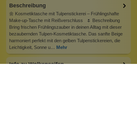
Beschreibung
🌼 Kosmetiktasche mit Tulpenstickerei – Frühlingshafte
Make-up-Tasche mit Reißverschluss 🌷 Beschreibung
Bring frischen Frühlingszauber in deinen Alltag mit dieser
bezaubernden Tulpen-Kosmetiktasche. Das sanfte Beige
harmoniert perfekt mit den gelben Tulpenstickereien, die
Leichtigkeit, Sonne u…
Mehr
Info zu Wolkenseifen
Wolkenseifen ist ein Familienunternehmen. Gegründet
wurde es von Anne Merz (damals noch Anne Schaaf) im
Jahr 2008. Als Alleinerziehende zog sie die kleine Firma
nebenberuflich hoch. Der Zuspruch unserer Kunden gibt ihr
bis heute das gute Gefühl, dass sich all das gelohnt hat und
wir freuen uns, je…
Inhaltsstoffe