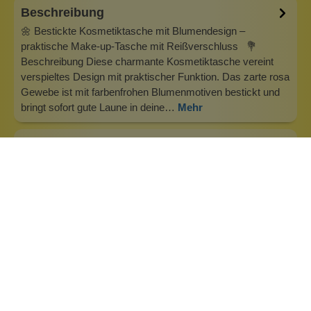
Beschreibung
🌼 Bestickte Kosmetiktasche mit Blumendesign –
praktische Make-up-Tasche mit Reißverschluss 💐
Beschreibung Diese charmante Kosmetiktasche vereint
verspieltes Design mit praktischer Funktion. Das zarte rosa
Gewebe ist mit farbenfrohen Blumenmotiven bestickt und
bringt sofort gute Laune in deine…
Mehr
Info zu Wolkenseifen
Wolkenseifen ist ein Familienunternehmen. Gegründet
wurde es von Anne Merz (damals noch Anne Schaaf) im
Jahr 2008. Als Alleinerziehende zog sie die kleine Firma
nebenberuflich hoch. Der Zuspruch unserer Kunden gibt ihr
bis heute das gute Gefühl, dass sich all das gelohnt hat und
wir freuen uns, je…
Inhaltsstoffe