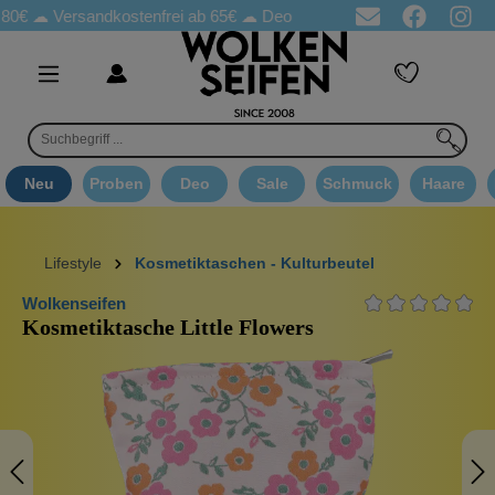
80€ ☁
Versandkostenfrei ab 65€
☁ Deo Proben in jeder Bestellung
Neu
Proben
Deo
Sale
Schmuck
Haare
Lifestyle
Kosmetiktaschen - Kulturbeutel
Wolkenseifen
Kosmetiktasche Little Flowers