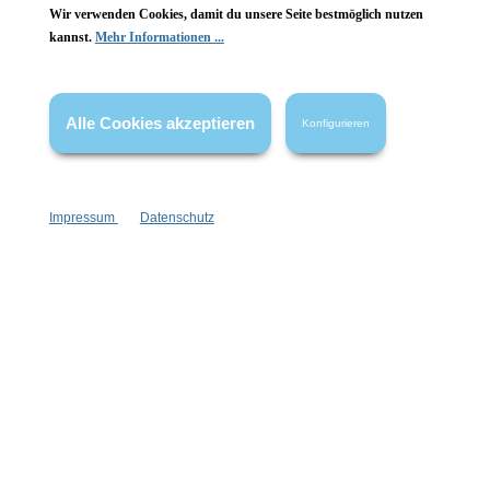
Wir verwenden Cookies, damit du unsere Seite bestmöglich nutzen
kannst.
Mehr Informationen ...
Vertrag widerrufen
* Alle Preise inkl. gesetzl. Mehrwertsteuer zzgl.
Versandkosten
,
Alle Cookies akzeptieren
Konfigurieren
wenn nicht anders angegeben.
Impressum
Datenschutz