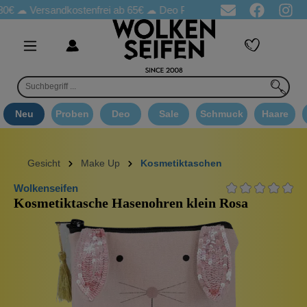
ersandkostenfrei ab 65€
☁ Deo Proben in jeder Bestellung
☁ Go
Neu
Proben
Deo
Sale
Schmuck
Haare
Gesicht
Make Up
Kosmetiktaschen
Wolkenseifen
Kosmetiktasche Hasenohren klein Rosa