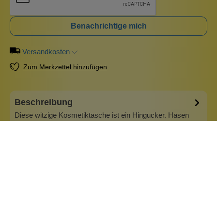
Benachrichtige mich
Versandkosten
Zum Merkzettel hinzufügen
Beschreibung
Diese witzige Kosmetiktasche ist ein Hingucker. Hasen
gehen einfach immer! Gefüllt mit ein paar Schokoeiern ist
sie auch ein tolles Mitbringsel zu Ostern. Die Tasche hat
die Maße 16 cm x 13 cm
Info zu Wolkenseifen
Wolkenseifen ist ein Familienunternehmen. Gegründet
wurde es von Anne Merz (damals noch Anne Schaaf) im
Jahr 2008. Als Alleinerziehende zog sie die kleine Firma