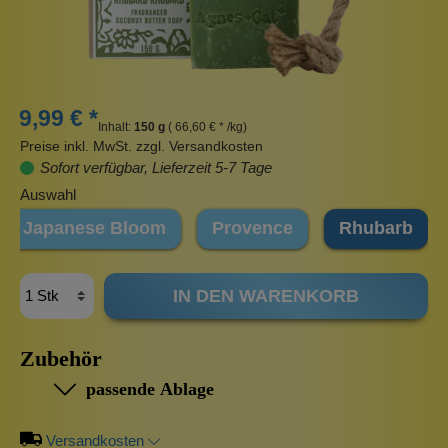
9,99 € *
Inhalt:
150 g
( 66,60 € * /kg)
Preise inkl. MwSt. zzgl. Versandkosten
Sofort verfügbar, Lieferzeit 5-7 Tage
Auswahl
Japanese Bloom
Provence
Rhubarb
IN DEN WARENKORB
Zubehör
passende Ablage
Versandkosten