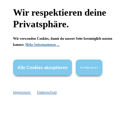
Gesetzliche Informationen
Wir respektieren deine
Wissenswertes
Privatsphäre.
FAQ
Wir verwenden Cookies, damit du unsere Seite bestmöglich nutzen
kannst.
Mehr Informationen ...
Alle Cookies akzeptieren
Konfigurieren
Vertrag widerrufen
* Alle Preise inkl. gesetzl. Mehrwertsteuer zzgl.
Versandkosten
,
wenn nicht anders angegeben.
Impressum
Datenschutz