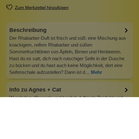
Zum Merkzettel hinzufügen
Beschreibung
Der Rhabarber-Duft ist frisch und süß: eine Mischung aus
knackigem, reifem Rhabarber und süßen
Sommerfruchttönen von Äpfeln, Birnen und Himbeeren.
Hast du es satt, dich nach rutschiger Seife in der Dusche
zu bücken und du hast auch keine Möglichkeit, dort eine
Seifenschale aufzustellen? Dann ist d…
Mehr
Info zu Agnes + Cat
Wunderbar pflegende und herrlich duftende Produkte mit
Niedlichkeitsfaktor! Agnes + Cat wurde im wunderschönen
Lake District im Norden Englands gegründet. Seit 2019
befindet die Produktion in Sheffield, Yorkshire. Die
köstlichen Lippenbalsame aus der Manufaktur von Agnes +
Cat werden liebevoll in…