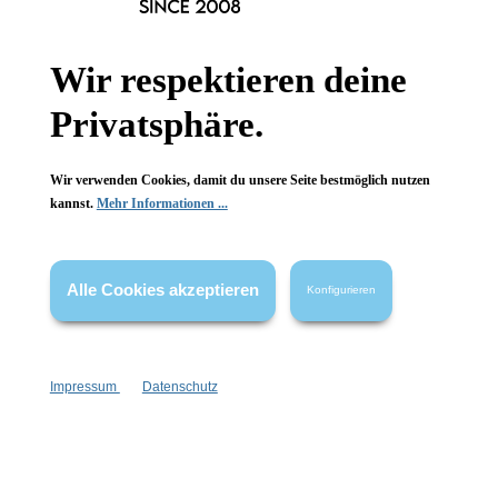
Gesetzliche Informationen
Wir respektieren deine
Wissenswertes
Privatsphäre.
FAQ
Wir verwenden Cookies, damit du unsere Seite bestmöglich nutzen
kannst.
Mehr Informationen ...
Vertrag widerrufen
Alle Cookies akzeptieren
Konfigurieren
* Alle Preise inkl. gesetzl. Mehrwertsteuer zzgl.
Versandkosten
,
wenn nicht anders angegeben.
Impressum
Datenschutz