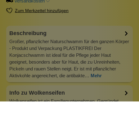
Versandkosten
Zum Merkzettel hinzufügen
Beschreibung
Großer, pflanzlicher Naturschwamm für den ganzen Körper
- Produkt und Verpackung PLASTIKFREI Der
Konjacschwamm ist ideal für die Pflege jeder Haut
geeignet, besonders aber für Haut, die zu Unreinheiten,
Pickeln und rauen Stellen neigt. Er ist mit pflanzlicher
Aktivkohle angereichert, die antibakte…
Mehr
Info zu Wolkenseifen
Wolkenseifen ist ein Familienunternehmen. Gegründet
wurde es von Anne Merz (damals noch Anne Schaaf) im
Jahr 2008. Als Alleinerziehende zog sie die kleine Firma
nebenberuflich hoch. Der Zuspruch unserer Kunden gibt ihr
bis heute das gute Gefühl, dass sich all das gelohnt hat und
wir freuen uns, je…