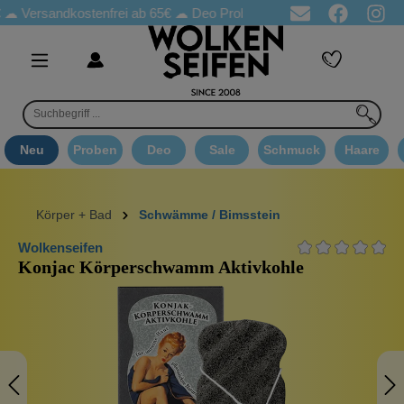
Versandkostenfrei ab 65€
☁ Deo Proben in jeder Bestellung
☁ G
Neu
Proben
Deo
Sale
Schmuck
Haare
Körper + Bad
Schwämme / Bimsstein
Wolkenseifen
Konjac Körperschwamm Aktivkohle