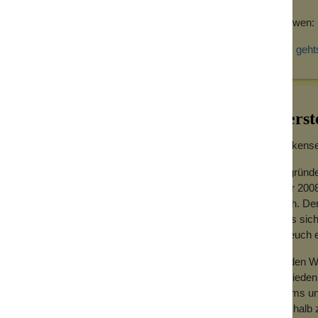
Für wen: 
Hier geht
Herst
Wolkensei
Gegründe
Jahr 2008
hoch. Der
dass sich
für euch
Zu den We
Zufrieden
Teams und
Deshalb z