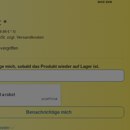
Pinzetten
Pomade
Insektenstiche
Sonnenschutz
 *
Taschen
9,98 € * /l)
rscrub
Körperpuder
wSt. zzgl. Versandkosten
urbeutel
Pinsel
ergriffen
Nachfüllpackungen
Haargummis und Spangen
ge mich, sobald das Produkt wieder auf Lager ist.
Rasur
Sonnenschutz
Benachrichtige mich
osten