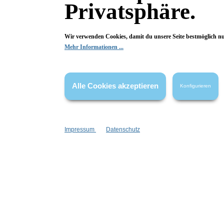
Privatsphäre.
Wir verwenden Cookies, damit du unsere Seite bestmöglich n
Mehr Informationen ...
Alle Cookies akzeptieren
Fragen & Antworten
Konfigurieren
Deine Frage kann entweder von uns, von Herstellern oder v
Impressum
Datenschutz
Bewertungen
0 von 0 Bewertungen
Begeistert? Dann los!