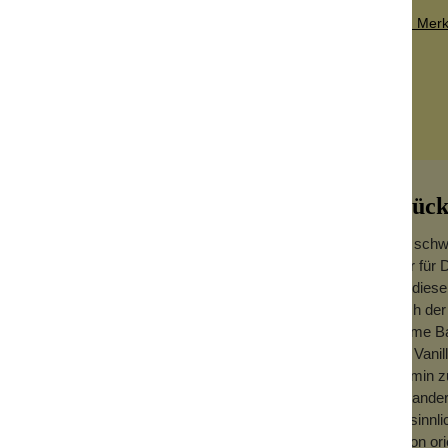
Zum Merkz
Glück
Der schwe
oder für 
Für diese
Nach der 
nen Lieblingsduft aus.
warme Ba
und Vani
h. Deshalb bieten wir dir hier den Nachfüll-
Jasmin z
rpersprays. Schraube einfach deine
Koriander
mit sinn
schon ori