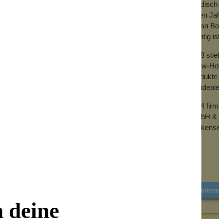
händisch 
vielen Ja
mit an Bo
wichtig is
2018 sti
Know-How 
Produkte 
der ideal
2024 fir
GmbH & 
Wolkense
Weiter
n deine