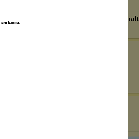
Inhalt
utzen kannst.
Senden
on unseren Kunden beantwortet werden.
Bewertungen nur in der aktuellen Sprache anzeigen.