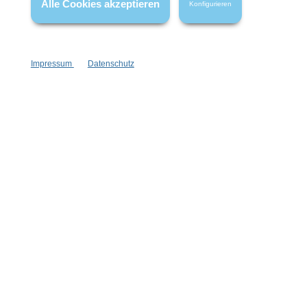
Alle Cookies akzeptieren
Konfigurieren
Vertrag widerrufen
Impressum
Datenschutz
* Alle Preise inkl. gesetzl. Mehrwertsteuer zzgl.
Versandkosten
,
wenn nicht anders angegeben.