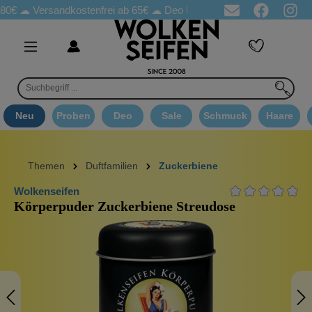
☁
Versandkostenfrei ab 65€
☁ Deo Proben in jeder Bestellung
☁ 
Neu
Proben
Deo
Sale
Schmuck
Haare
Themen
Duftfamilien
Zuckerbiene
Wolkenseifen
Körperpuder Zuckerbiene Streudose