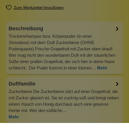
Zum Merkzettel hinzufügen
Beschreibung
Trockenshampoo bzw. Körperpuder (in einer
Streudose) mit dem Duft Zuckerbiene (OHNE
Puderquaste) Frische Grapefruit mit Zucker oben drauf!
Wer mag nicht den wunderbaren Duft mit der säuerlichen
Süße einer prallen Grapefruit, der sich hier in deine Nase
schleicht. Der Puder kommt in einer kleinen…
Mehr
Duftfamilie
Zuckerbiene Die Zuckerbiene sitzt auf einer Grapefruit, die
mit Zucker glasiert ist. Sie ist zuckrig-süß und bringt neben
einem Hauch von Honig durchaus auch eine gewisse
Herbe mit. Wer den süßliche…
Mehr