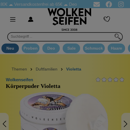
☁
Versandkostenfrei ab 65€
☁ Deo Proben in jeder Bestellung
☁ 
Neu
Proben
Deo
Sale
Schmuck
Haare
Themen
Duftfamilien
Violetta
Wolkenseifen
Körperpuder Violetta