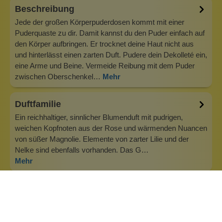
Beschreibung
Jede der großen Körperpuderdosen kommt mit einer
Puderquaste zu dir. Damit kannst du den Puder einfach auf
den Körper aufbringen. Er trocknet deine Haut nicht aus
und hinterlässt einen zarten Duft. Pudere dein Dekolleté ein,
eine Arme und Beine. Vermeide Reibung mit dem Puder
zwischen Oberschenkel…
Mehr
Duftfamilie
Ein reichhaltiger, sinnlicher Blumenduft mit pudrigen,
weichen Kopfnoten aus der Rose und wärmenden Nuancen
von süßer Magnolie. Elemente von zarter Lilie und der
Nelke sind ebenfalls vorhanden. Das G…
Mehr
Info zu Wolkenseifen
Wolkenseifen ist ein Familienunternehmen. Gegründet
wurde es von Anne Merz (damals noch Anne Schaaf) im