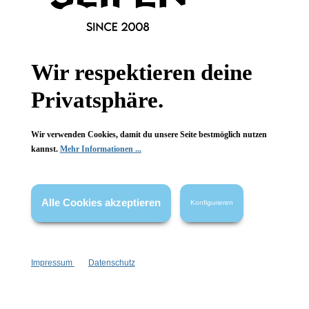
Informationen
Wir respektieren deine
Gesetzliche Informationen
Privatsphäre.
Wissenswertes
Wir verwenden Cookies, damit du unsere Seite bestmöglich nutzen
FAQ
kannst.
Mehr Informationen ...
Alle Cookies akzeptieren
Konfigurieren
Vertrag widerrufen
* Alle Preise inkl. gesetzl. Mehrwertsteuer zzgl.
Versandkosten
,
Impressum
Datenschutz
wenn nicht anders angegeben.