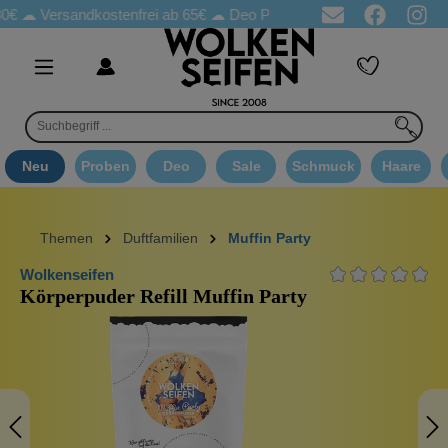
ersandkostenfrei ab 65€
☁ Deo Proben in jeder Bestellung
☁ Go
Neu
Proben
Deo
Sale
Schmuck
Haare
Themen
Duftfamilien
Muffin Party
Wolkenseifen
Körperpuder Refill Muffin Party