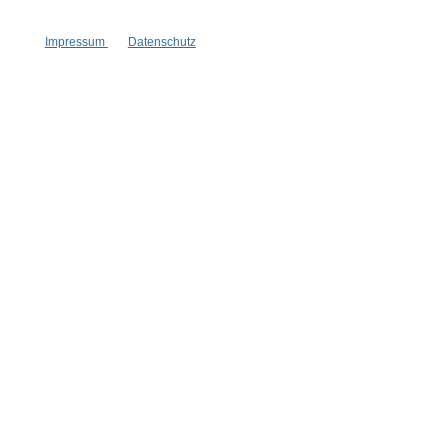
Gesetzliche Informationen
Impressum
Datenschutz
Wissenswertes
FAQ
Vertrag widerrufen
* Alle Preise inkl. gesetzl. Mehrwertsteuer zzgl.
Versandkosten
,
wenn nicht anders angegeben.