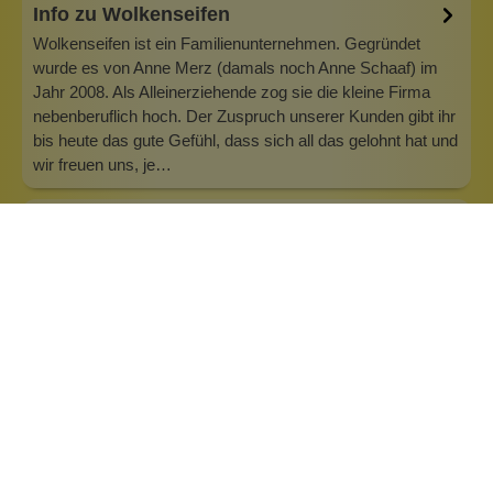
Info zu Wolkenseifen
Wolkenseifen ist ein Familienunternehmen. Gegründet
wurde es von Anne Merz (damals noch Anne Schaaf) im
Jahr 2008. Als Alleinerziehende zog sie die kleine Firma
nebenberuflich hoch. Der Zuspruch unserer Kunden gibt ihr
bis heute das gute Gefühl, dass sich all das gelohnt hat und
wir freuen uns, je…
Inhaltsstoffe
Bewertungen (0)
Fragen & Antworten (0)
Anlass:
aus der Manufaktur