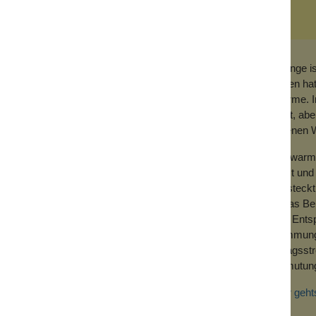
Orange is
bieten ha
Wärme. I
Zimt, abe
eigenen W
iefert. Er ist besonders toll geeignet, ihn
Ein warme
shampoo zu nutzen..
lässt und
versteckt
 Duft. Pudere dein Dekolleté ein, eine Arme
etwas Ber
chenkeln und benutze ich auch nach der
und Entsp
Stimmung 
Alltagsst
 durchwuscheln: schon kannst du eine
Anmutung 
me abpudern, um die Achsel sofort trocken
ht noch nicht gebraucht hast, aber ab jetzt
Hier geht