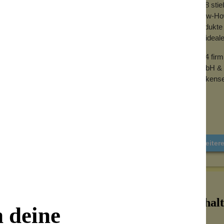
2018 sti
Know-How 
Produkte 
der ideal
2024 fir
GmbH & 
Wolkense
Weiter
Inhalt
n deine