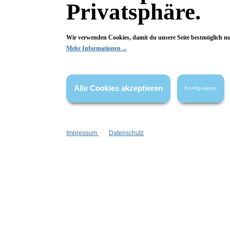
Privatsphäre.
Fragen & Antworten
Wir verwenden Cookies, damit du unsere Seite bestmöglich n
Mehr Informationen ...
Deine Frage kann entweder von uns, von Herstellern oder v
Alle Cookies akzeptieren
Konfigurieren
Bewertungen
Impressum
Datenschutz
1 von 1 Bewertungen
5 von 5 Sternen
Genial (1)
100%
Sehr gut (0)
0%