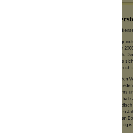
Herst
Wolkensei
Gegründe
Jahr 2008
hoch. Der
dass sich
für euch
Zu den We
Zufrieden
Teams und
Deshalb z
händisch 
vielen Ja
mit an Bo
wichtig is