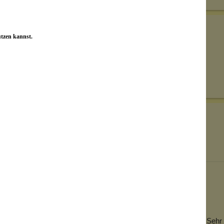
utzen kannst.
Senden
on unseren Kunden beantwortet werden.
Bewertungen nur in der aktuellen Sprache anzeigen.
November 19, 2024 15:54
Von: Tati
Toller Duft
Mein letztes Körperpuder hat wirklich Ewigkeiten gehalten. Seh