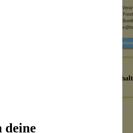
EU-Verant
Get Fres
UL. Boni
sales@b
Weiter
Inhalt
n deine
Senden