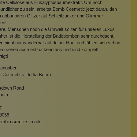
erte Cellulose aus Eukalyptusbaumextrakt. Um noch
undlicher zu sein, arbeitet Bomb Cosmetic jetzt daran, den
h abbaubaren Glitzer auf Schleifzucker und Glimmer
len!
ere, Menschen noch die Umwelt sollten für unseren Luxus
aher ist die Herstellung der Badebomben sehr durchdacht.
en nicht nur wunderbar auf deiner Haut und fühlen sich schön
ern sehen auch entzückend aus und sind komplett
tigt!
rangaben:
h Cosmetics Ltd t/a Bomb
isdown Road
outh
T
9059
ombcosmetics.co.uk