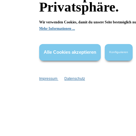
Privatsphäre.
Deine Frage kann entweder von uns, von Herstellern oder v
Wir verwenden Cookies, damit du unsere Seite bestmöglich n
Mehr Informationen ...
Bewertungen
0 von 0 Bewertungen
Alle Cookies akzeptieren
Konfigurieren
Begeistert? Dann los!
Wir freuen uns über deine Bewertung. Damit hilfst du uns,
auch Andere zu begeistern.
Impressum
Datenschutz
Hier Bewertung abgeben
Die Bewertungen werden vor ihrer Veröffentlichung nicht auf ihre
Echtheit überprüft. Sie können daher auch von Verbrauchern stammen,
die die bewerteten Produkte tatsächlich gar nicht erworben/genutzt
haben.