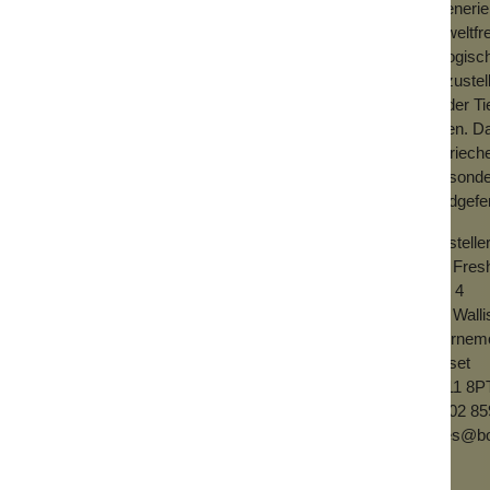
regeneri
umweltfre
biologisc
ehme Peeling entfernt sanft abgestorbene
umzustel
einschließen und dir eine strahlend weiche
Weder Ti
leiden. D
Sie riech
n den Händen oder auf dem Körper auf.
an, sond
handgefer
Herstelle
Get Fres
Unit 4
502 Wall
Bournem
Dorset
BH11 8P
01202 85
sales@b