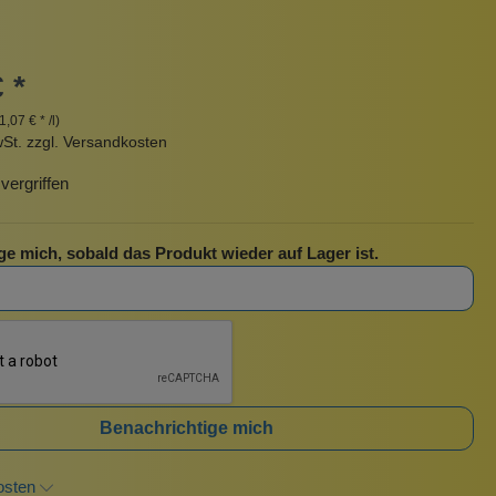
Pinzetten
Pomade
Insektenstiche
Sonnenschutz
 *
Taschen
1,07 € * /l)
rscrub
Körperpuder
wSt. zzgl. Versandkosten
urbeutel
Pinsel
ergriffen
Nachfüllpackungen
Haargummis und Spangen
ge mich, sobald das Produkt wieder auf Lager ist.
Rasur
Sonnenschutz
Benachrichtige mich
osten