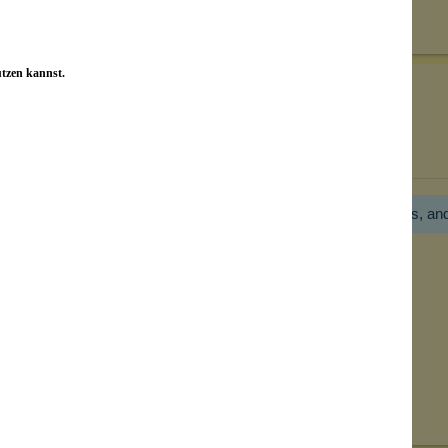
on unseren Kunden beantwortet werden.
utzen kannst.
Bewertungen nur in der aktuellen Sprache anzeigen.
Hier gibt es noch gar keine Bewertung! Bitte hilf uns, an