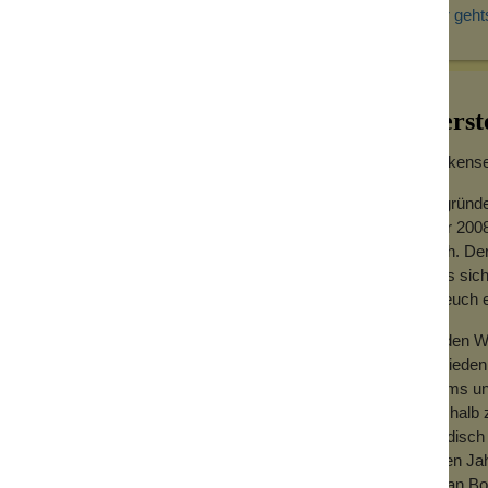
Hier geht
s, Gemütlichkeit und gute Pflege in einem.
leine durchführen kannst. Aber auch als
als körperwarme Massagelotion, als
 werden.
Herst
Wolkensei
n Wachs verflüssigt hat und somit ein
Gegründe
cht und warte einen kurzen Moment. Gieße
Jahr 2008
nd verteile es auf Beinen, Armen und dem
hoch. Der
um besonders raue Stellen wie Ellenbogen,
dass sich
t geworden ist, um es zu gießen, kannst du
für euch
len.
Zu den We
ffe wie Kokosöl und Aloe Vera Extrakt können
Zufrieden
Teams und
Deshalb z
händisch 
vielen Ja
mit an Bo