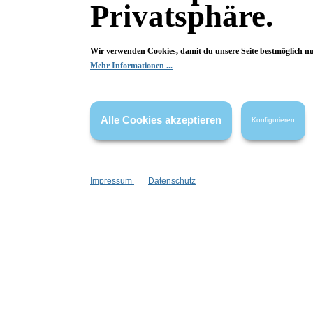
Privatsphäre.
Material:
Metall
Wir verwenden Cookies, damit du unsere Seite bestmöglich n
Mehr Informationen ...
Fragen & Antworten
Alle Cookies akzeptieren
Konfigurieren
Deine Frage kann entweder von uns, von Herstellern oder v
Impressum
Datenschutz
Frage:
Gibt es bald auch ein Körperöl von Honigmil
Frage vom 30.01.2024
Antwort:
Das ist leider aktuell nicht in der Planung.
Antwort vom 31.01.2024
Antwort schreiben