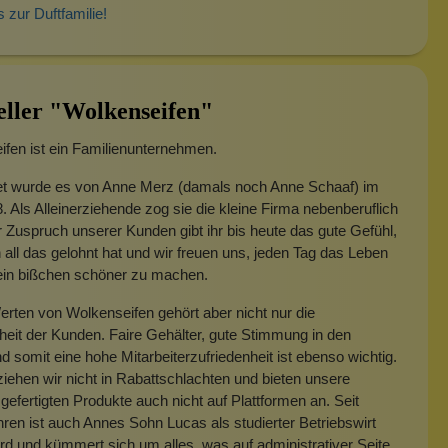
s zur Duftfamilie!
eller "Wolkenseifen"
fen ist ein Familienunternehmen.
t wurde es von Anne Merz (damals noch Anne Schaaf) im
. Als Alleinerziehende zog sie die kleine Firma nebenberuflich
 Zuspruch unserer Kunden gibt ihr bis heute das gute Gefühl,
 all das gelohnt hat und wir freuen uns, jeden Tag das Leben
 ein bißchen schöner zu machen.
rten von Wolkenseifen gehört aber nicht nur die
heit der Kunden. Faire Gehälter, gute Stimmung in den
 somit eine hohe Mitarbeiterzufriedenheit ist ebenso wichtig.
iehen wir nicht in Rabattschlachten und bieten unsere
gefertigten Produkte auch nicht auf Plattformen an. Seit
hren ist auch Annes Sohn Lucas als studierter Betriebswirt
rd und kümmert sich um alles, was auf administrativer Seite