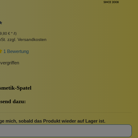
Pinzetten
Pomade
Insektenstiche
Sonnenschutz
*
Taschen
9,80 € * /l)
rscrub
Körperpuder
wSt. zzgl. Versandkosten
urbeutel
Pinsel
1 Bewertung
Nachfüllpackungen
Haargummis und Spangen
ergriffen
Rasur
metik-Spatel
Sonnenschutz
send dazu:
ge mich, sobald das Produkt wieder auf Lager ist.