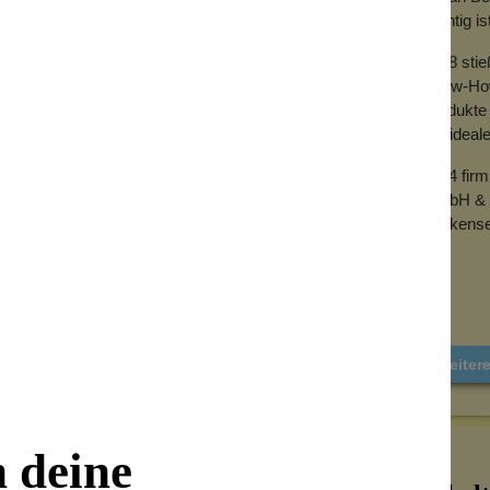
wichtig is
2018 sti
Know-How 
Produkte 
der ideal
kung
2024 fir
GmbH & 
Wolkense
Weiter
n deine