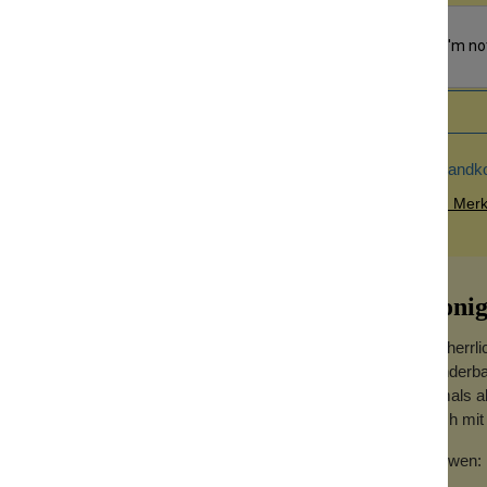
Versandk
Zum Merkz
h
Honig
Ein herrl
wunderbar
damals al
Milch mit
art mit Milch und Nektar. Abgerundet wird
Für wen: