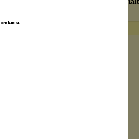
Inhalt
utzen kannst.
Senden
on unseren Kunden beantwortet werden.
ch?