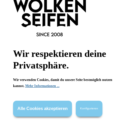
Gesetzliche Informationen
Wissenswertes
FAQ
Wir respektieren deine
Privatsphäre.
Vertrag widerrufen
Wir verwenden Cookies, damit du unsere Seite bestmöglich nutzen
* Alle Preise inkl. gesetzl. Mehrwertsteuer zzgl.
Versandkosten
,
kannst.
Mehr Informationen ...
wenn nicht anders angegeben.
Alle Cookies akzeptieren
Konfigurieren