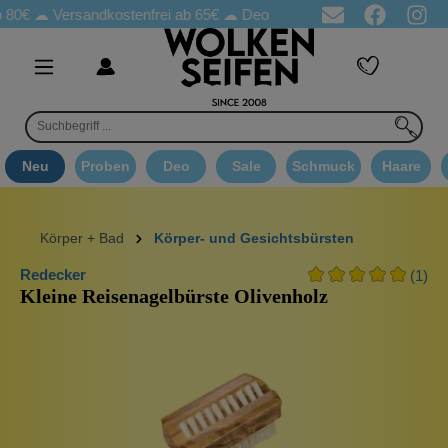
☁
Versandkostenfrei ab 65€
☁ Deo Proben in jeder Bestellung
☁
Neu
Proben
Deo
Sale
Schmuck
Haare
Körper + Bad
Körper- und Gesichtsbürsten
Redecker
(1)
Kleine Reisenagelbürste Olivenholz