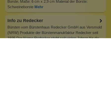
Borste. Maße: 6 cm x 2,9 cm Material der Borste:
Schweineborste
Mehr
Info zu Redecker
Bürsten vom Bürstenhaus Redecker GmbH aus Versmold
(NRW) Produkte der Bürstenmanukfaktur Redecker seit
1935 Der Name Redecker steht seit vielen Jahren für die
gelungene Verbindung aus Natürlichkeit, Funktion und
Design. Natürlich, schön, praktisch! Das Bürstenhaus
Redecker legt stets ein groß…
Inhaltsstoffe
Bewertungen (1)
Fragen & Antworten (0)